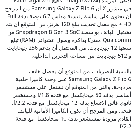
ادعى المرشد Ishan Agarwal (@ishanagarwal24)
في منشور X أن Samsung Galaxy Z Flip 6 من المرجح
أن يحتوي على شاشة رئيسية مقاس 6.7 بوصة بدقة Full
HD + مع معدل تحديث يبلغ 120 هرتز. من المتوقع أن يتم
تشغيل الهاتف بواسطة Snapdragon 8 Gen 3 SoC من
Qualcomm مقترنًا بذاكرة وصول عشوائي (RAM) تبلغ
سعتها 12 جيجابايت. من المحتمل أن يدعم 256 جيجابايت
و 512 جيجابايت من مساحة التخزين الداخلية.
بالنسبة للبصريات، من المتوقع أن يحصل هاتف
Samsung Galaxy Z Flip 6 على وحدة كاميرا خلفية
مزدوجة، والتي من المتوقع أن تشتمل على مستشعر
أساسي بدقة 50 ميجابكسل مع فتحة f/1.8 ومستشعر
ثانوي فائق الاتساع بدقة 12 ميجابكسل مع فتحة f/2.2.
فتحة. ومن المرجح أن تكون الكاميرا الأمامية للهاتف
القادم مزودة بمستشعر بدقة 10 ميجابكسل مع فتحة
f/2.2.