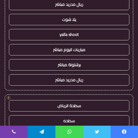
ريال مدريد مباشر
يلا شوت
yalla shoot
مباريات اليوم مباشر
برشلونة مباشر
ريال مدريد مباشر
!
سطحة الرياض
سطحه
سطحة بين المدن
يسبوك
تويتر
واتساب
تيلقرام
ڤايبر