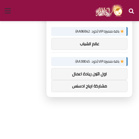
بحث
الق
×
توصيات :
عن
باقة متميزة VIP (كود: AA86842):
عالم الشباب
باقة متميزة VIP (كود: AA38045):
اول اثنين ريادة اعمال
مشاركة ارباح ادسنس