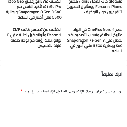
مسؤولو حزب العمل يزورون مصنع
الكشف عن تاريخ إطلاق iQoo Neo
Foxconn iPhone ويسألون المديرين
9s Pro+؛ تم تأكيد الشحن مع
التنفيذيين حول التوظيف
Snapdragon 8 Gen 3 SoC وبطارية
5500 مللي أمبير في الساعة
سعر OnePlus Nord 4 في الهند
الكشف عن تصميم هاتف CMF
وتاريخ الإطلاق وتسرب التصميم؛ قد
Phone 1 وألوانه قبل إطلاقه في 8
يحصل على Snapdragon 7+ Gen 3
يوليو؛ تمت رؤيته مع لوحة خلفية
SoC وبطارية 5500 مللي أمبير في
قابلة للتخصيص
الساعة
اترك تعليقاً
لن يتم نشر عنوان بريدك الإلكتروني.
الحقول الإلزامية مشار إليها بـ
*
ا
ل
ت
ع