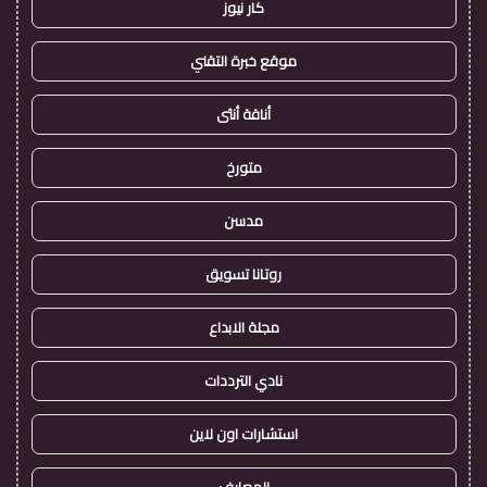
كار نيوز
موقع خبرة التقني
أناقة أنثى
متورخ
مدسن
روتانا تسويق
مجلة الابداع
نادي الترددات
استشارات اون لاين