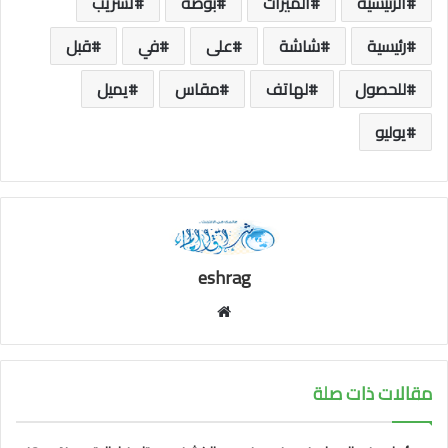
الرئيسية
الميزات
بوصة
تسريب
رئيسية
شاشة
على
في
قبل
للحصول
لهاتف
مقاس
يميل
يوليو
eshrag
موقع
الويب
مقالات ذات صلة