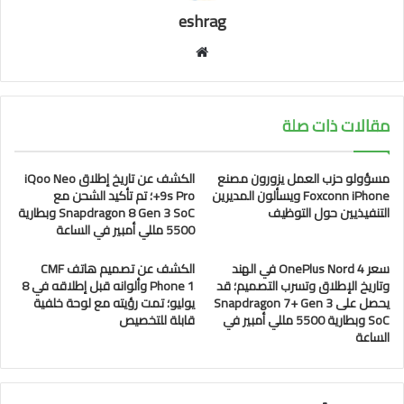
eshrag
موقع
الويب
مقالات ذات صلة
مسؤولو حزب العمل يزورون مصنع
الكشف عن تاريخ إطلاق iQoo Neo
Foxconn iPhone ويسألون المديرين
9s Pro+؛ تم تأكيد الشحن مع
التنفيذيين حول التوظيف
Snapdragon 8 Gen 3 SoC وبطارية
5500 مللي أمبير في الساعة
سعر OnePlus Nord 4 في الهند
الكشف عن تصميم هاتف CMF
وتاريخ الإطلاق وتسرب التصميم؛ قد
Phone 1 وألوانه قبل إطلاقه في 8
يحصل على Snapdragon 7+ Gen 3
يوليو؛ تمت رؤيته مع لوحة خلفية
SoC وبطارية 5500 مللي أمبير في
قابلة للتخصيص
الساعة