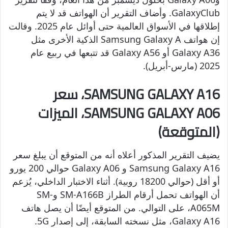
GalaxyClub. وأضاف التقرير أن الهواتف قد لا يتم
إطلاقها في الأسواق العالمية حتى أوائل عام 2025. وقالت
إن هواتف Samsung Galaxy A الذكية الأخرى مثل
Galaxy A36 أو Galaxy A56 قد تتبعها في ربيع عام
2025 (مارس-أبريل).
SAMSUNG GALAXY A16، سعر
SAMSUNG GALAXY A06، الميزات
(المتوقعة)
يضيف التقرير المذكور أعلاه أنه من المتوقع أن يبلغ سعر
Samsung Galaxy A16 و Galaxy A06 حوالي 200 يورو
أو أقل (حوالي 18200 روبية). أثناء الاختبار الداخلي، يُزعم
أن الهواتف تحمل أرقام الطراز SM-A166B وSM-
A065M، على التوالي. من المتوقع أيضًا أن يصل هاتف
Galaxy A16، مثل نسخته السابقة، إلى إصدار 5G.