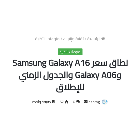
الرئيسية
/
تقنية وإنترنت
/
منوعات التقنية
منوعات التقنية
نطاق سعر Samsung Galaxy A16
وGalaxy A06 والجدول الزمني
للإطلاق
أرسل
eshrag
0
67
دقيقة واحدة
بريدا
إلكترونيا