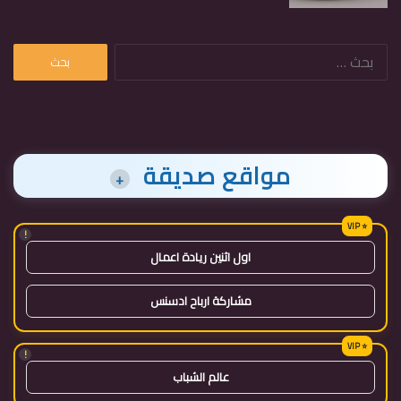
البحث
عن:
مواقع صديقة
+
!
اول اثنين ريادة اعمال
مشاركة ارباح ادسنس
!
عالم الشباب