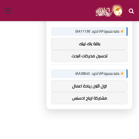
بحث
الق
×
توصيات :
عن
باقة متميزة VIP (كود: AA11138):
باقة باك لينك
تحسين محركات البحث
باقة متميزة VIP (كود: AA38045):
اول اثنين ريادة اعمال
مشاركة ارباح ادسنس