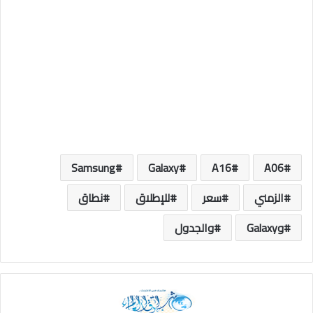
Samsung
Galaxy
A16
A06
الزمني
سعر
للإطلاق
نطاق
وGalaxy
والجدول