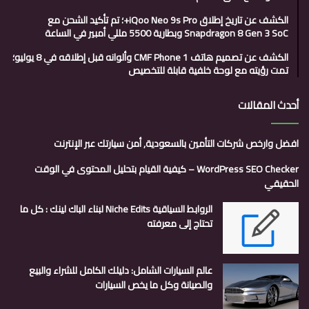
الكشف عن تاريخ إطلاق iQoo Neo 9s Pro+؛ تم تأكيد الشحن مع
Snapdragon 8 Gen 3 SoC وبطارية 5500 مللي أمبير في الساعة
الكشف عن تصميم هاتف CMF Phone 1 وألوانه قبل إطلاقه في 8 يوليو؛
تمت رؤيته مع لوحة خلفية قابلة للتخصيص
أحدث المقالات
افضل وارخص شركات التأمين بالسعودية, أمن سيارتك عبر الإنترنت
WordPress SEO Checker – كيفية القيام بتحليل المحتوى في الوقت
الحقيقي
الروابط السياقية Niche Edits لبناء الباك لينك : كل ما
تحتاج إلى معرفته
عالم السيارات الشامل: دليلك الكامل للشراء والبيع
والصيانة وكل ما يخص السيارات