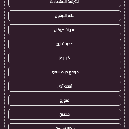
الشرقية الاقتصادية
عالم الايفون
مدونة كوكان
صحيفة نهج
كار نيوز
موقع خبرة التقني
أناقة أنثى
متورخ
مدسن
روتانا تسويق