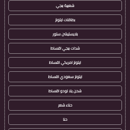
شعبية ببجي
بطاقات ايتونز
بلايستيشن ستور
شدات ببجي اقساط
ايتونز امريكي اقساط
ايتونز سعودي اقساط
شحن يلا لودو اقساط
حناء شعر
حنا