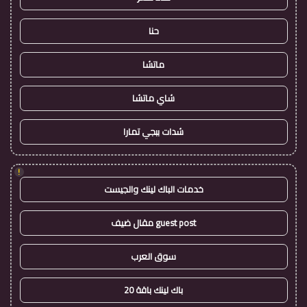
حنا
ماتشا
شاي ماتشا
شدات ببجي تمارا
!
خدمات الباك لينك والجيست
guest post مقال ضيف
سوق العرب
باك لينك باقة 20