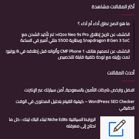
أكثر المقالات مشاهدة
ما هو الصح نطق أداء أم آداء ؟
الكشف عن تاريخ إطلاق iQoo Neo 9s Pro+؛ تم تأكيد الشحن مع
Snapdragon 8 Gen 3 SoC وبطارية 5500 مللي أمبير في الساعة
الكشف عن تصميم هاتف CMF Phone 1 وألوانه قبل إطلاقه في 8 يوليو؛
تمت رؤيته مع لوحة خلفية قابلة للتخصيص
أحدث المقالات
افضل وارخص شركات التأمين بالسعودية, أمن سيارتك عبر الإنترنت
WordPress SEO Checker – كيفية القيام بتحليل المحتوى في الوقت
الحقيقي
الروابط السياقية Niche Edits لبناء الباك لينك : كل ما
تحتاج إلى معرفته