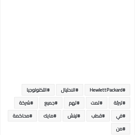
HewlettPackard
الاحتيال
التكنولوجيا
تبرئة
تمت
تهم
جميع
شركة
في
قطب
لينش
مايك
محاكمة
من