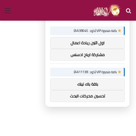
بحث
الق
×
توصيات :
عن
باقة متميزة VIP (كود: AA38045):
اول اثنين ريادة اعمال
مشاركة ارباح ادسنس
باقة متميزة VIP (كود: AA11138):
باقة باك لينك
تحسين محركات البحث