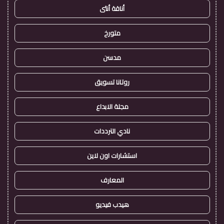
أناقة أنثى
متورخ
مدسن
روتانا تسويق
مجلة الابداع
نادي الترددات
استشارات اون لاين
المعارف
هيدب فيديو