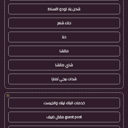
شحن يلا لودو اقساط
حناء شعر
حنا
ماتشا
شاي ماتشا
شدات ببجي تمارا
!
خدمات الباك لينك والجيست
guest post مقال ضيف