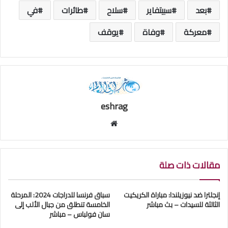
بعد
سبيتفاير
سلاح
طائرات
في
معركة
وفاة
يوقف
eshrag
موقع
الويب
مقالات ذات صلة
إنجلترا ضد نيوزيلندا: مباراة الكريكيت
سباق فرنسا للدراجات 2024: المرحلة
الثالثة للسيدات – بث مباشر
الخامسة تنطلق من جبال الألب إلى
سان فولباس – مباشر