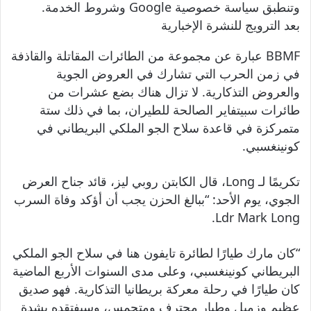
وتنطبق سياسة خصوصية Google وشروط الخدمة.
بعد الترويج للنشرة الإخبارية
BBMF عبارة عن مجموعة من الطائرات المقاتلة والقاذفة
في زمن الحرب التي تشارك في العروض الجوية
والعروض التذكارية. لا تزال هناك بضع عشرات من
طائرات سبيتفاير الصالحة للطيران، بما في ذلك ستة
متمركزة في قاعدة سلاح الجو الملكي البريطاني في
كونينغسبي.
تكريمًا لـ Long، قال الكابتن روبي ليز، قائد جناح العرض
الجوي، يوم الأحد: “ببالغ الحزن يجب أن أؤكد وفاة السرب
Ldr Mark Long.
“كان مارك طيارًا لطائرة تايفون هنا في سلاح الجو الملكي
البريطاني كونينغسبي، وعلى مدى السنوات الأربع الماضية
كان طيارًا في رحلة معركة بريطانيا التذكارية. فهو صديق
عظيم وزميل وطيار محترف ومتحمس، وسيفتقده بشدة