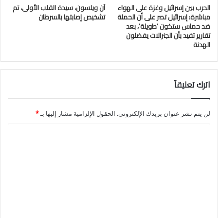
الحرب بين إسرائيل وغزة على الهواء
آن ويلسون، سيدة القلب الأولى، تم
مباشرة: إسرائيل تصر على أن الحملة
تشخيص إصابتها بالسرطان
ضد حماس ستكون ’طويلة’، بعد
تقارير تفيد بأن الجنرالات يفضلون
الهدنة
اترك تعليقاً
لن يتم نشر عنوان بريدك الإلكتروني.
الحقول الإلزامية مشار إليها بـ
*
ا
ل
ت
ع
ل
ي