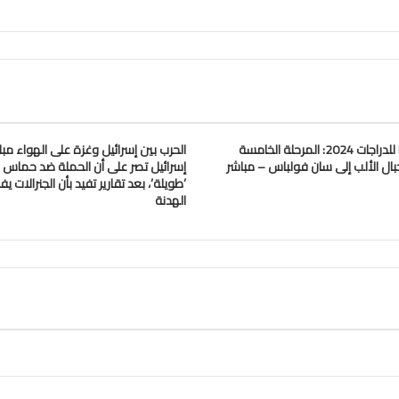
سباق فرنسا للدراجات 2024: المرحلة الخامسة
الحرب بين إسرائيل وغزة على الهواء مبا
ال الألب إلى سان فولباس – مباشر
إسرائيل تصر على أن الحملة ضد حماس
’طويلة’، بعد تقارير تفيد بأن الجنرالات 
الهدنة