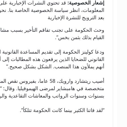
إشعار الخصوصية:
قد تحتوي النشرات الإخبارية عل
المعلومات، انظر سياسة الخصوصية الخاصة بنا. نحن نستخدم Google reCaptcha لحماية موقعنا الإلكتروني وتنطبق سياسة خصوص
بعد الترويج للنشرة الإخبارية
وحث الحكومة على تجنب تفاقم التأخير بسبب مشاكل 
القيام بذلك بثمن بخس”.
ودعا كولينز الحكومة إلى تقديم المساعدة القانوني
القانوني للضحايا الذين يرفعون هذه المطالبات إلى 
أنهم يملأون هذا المنصب. الشكل بشكل صحيح.”
أصيب ريتشارد وارويك، 58 عام
متخصصة في هامبشاير لمرضى الهيموفيليا. وقال: “الت
بسنوات وسنوات الرواتب والمعاشات التقاعدية والر
“لقد فاتنا الكثير بينما كانت الحكومة تتلكأ”.