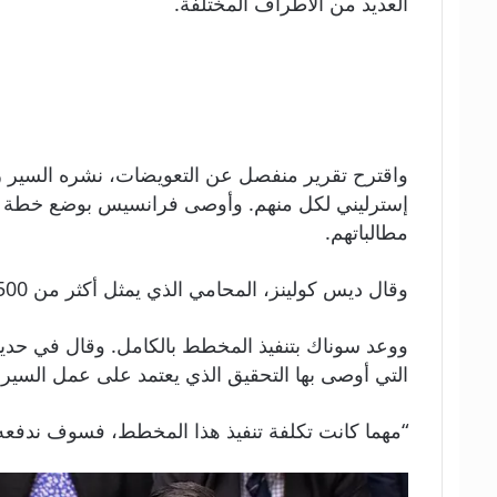
العديد من الأطراف المختلفة.
إسترليني لكل منهم. وأوصى فرانسيس بوضع خطة تع
مطالباتهم.
وقال ديس كولينز، المحامي الذي يمثل أكثر من 1500 ضحية، إن المخطط من المحتمل أن يتبع التوصيات الواردة في تقرير فرانسيس.
ووعد سوناك بتنفيذ المخطط بالكامل. وقال في حديث
التي أوصى بها التحقيق الذي يعتمد على عمل السي
“مهما كانت تكلفة تنفيذ هذا المخطط، فسوف ندفعه.