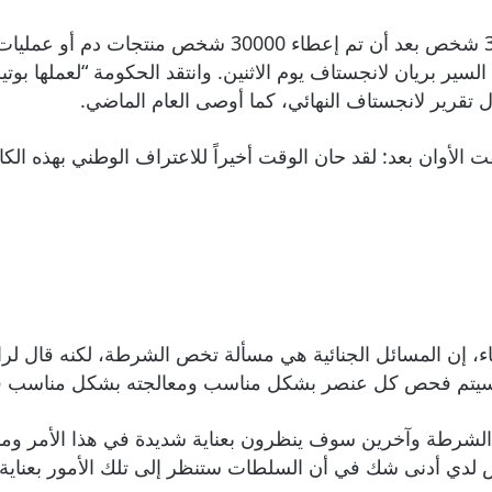
تم الكشف عن حجم الفضيحة، التي توفي فيها 3000 شخص بعد أن 
قرير مؤلف من 2527 صفحة أعده السير بريان لانجستاف يوم الاثنين. وانتقد الحكو
رير لانجستاف النهائي، كما أوصى العام الماضي.
ت الأوان بعد: لقد حان الوقت أخيراً للاعتراف الوطني بهذه الك
أنه سيتم فحص كل عنصر بشكل مناسب ومعالجته بشكل مناسب في
لشرطة وآخرين سوف ينظرون بعناية شديدة في هذا الأمر وما إ
يس لدي أدنى شك في أن السلطات ستنظر إلى تلك الأمور بعناية