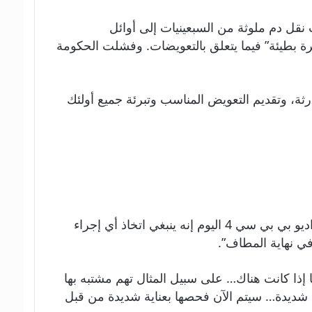
تم إعطاء 30000 شخص منتجات دم أو عمليات نقل دم ملوثة من السبعينيات إلى أوائل
مة “لعملها بوتيرة بطيئة” فيما يتعلق بالتعويضات. وفشلت الحكومة
ارثة، وتقديم التعويض المناسب وتبرئة جميع أولئك
وقال وزير العمل والمعاشات ميل سترايد، يوم الثلاثاء، إن المسائل الجنائية هي مسألة تخص الشرطة، لكنه قال لراديو بي بي سي 4 اليوم إنه ينبغي اتخاذ أي إجراء
 نهاية المطاف”.
ذا كانت هناك… على سبيل المثال تهم مشتبه بها
 شديدة… سيتم الآن فحصها بعناية شديدة من قبل