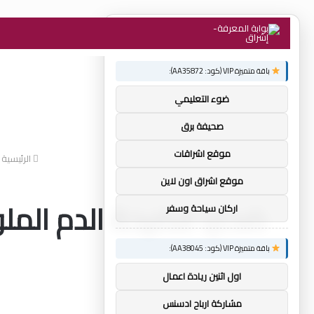
×
توصيات :
باقة متميزة VIP (كود: AA35872):
ضوء التعليمي
صحيفة برق
موقع اشراقات
الرئيسية
موقع اشراق اون لاين
ضحايا فضيحة الدم المل
اركان سياحة وسفر
باقة متميزة VIP (كود: AA38045):
اول اثنين ريادة اعمال
مشاركة ارباح ادسنس