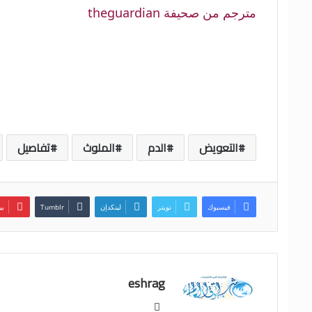
مترجم من صحيفة theguardian
التعويض
الدم
الملوث
تفاصيل
فيسبوك
تويتر
لينكدإن
بي
eshrag
موقع