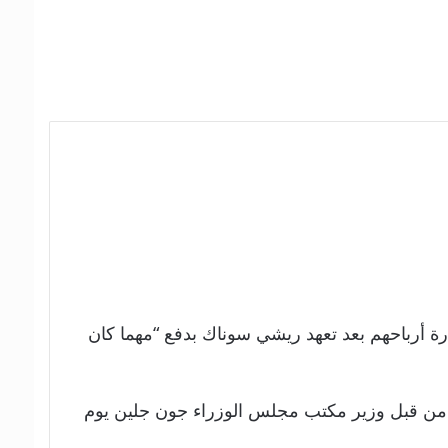
ة أرباحهم بعد تعهد ريشي سوناك بدفع “مهما كان
 من المتوقع أن يكلف أكثر من 10 مليارات جنيه إسترليني، من قبل وزير مكتب مجلس الوزراء جون جلين يوم