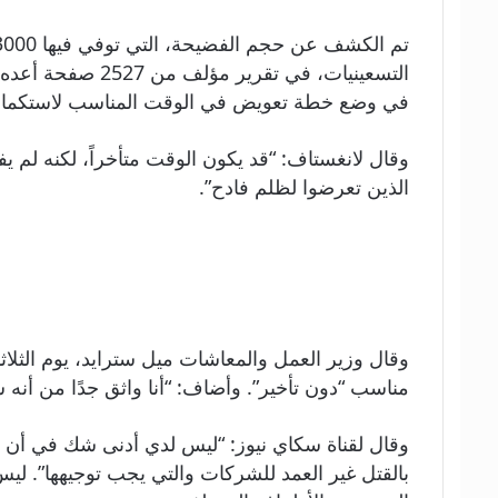
التسعينيات، في ت
في وضع خطة تعويض في الوقت المناسب لاستكمال تق
وقال لانغستاف: “قد يكون الوقت متأخراً، لكنه لم يف
الذين تعرضوا لظلم فادح”.
مناسب “دون تأخير”. وأضاف: “أنا واثق جدًا من 
وقال لقناة سكاي نيوز: “ليس لدي أدنى شك في أن ا
بالقتل غير العمد للشركات والتي يجب توجيهها”. ل