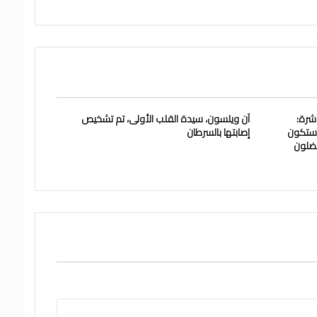
شرة:
آن ويلسون، سيدة القلب الأولى، تم تشخيص
 ستكون
إصابتها بالسرطان
يفضلون