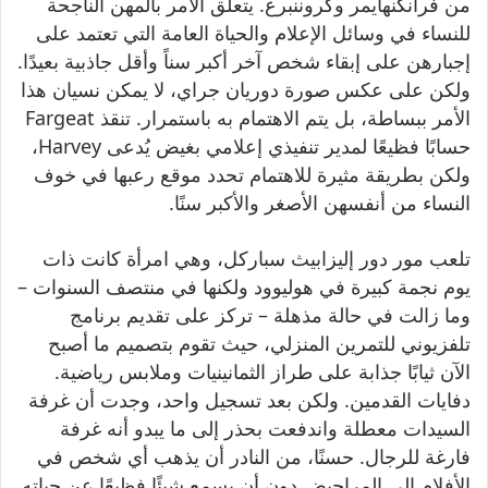
من فرانكنهايمر وكروننبرغ. يتعلق الأمر بالمهن الناجحة
للنساء في وسائل الإعلام والحياة العامة التي تعتمد على
إجبارهن على إبقاء شخص آخر أكبر سناً وأقل جاذبية بعيدًا.
ولكن على عكس صورة دوريان جراي، لا يمكن نسيان هذا
الأمر ببساطة، بل يتم الاهتمام به باستمرار. تنقذ Fargeat
حسابًا فظيعًا لمدير تنفيذي إعلامي بغيض يُدعى Harvey،
ولكن بطريقة مثيرة للاهتمام تحدد موقع رعبها في خوف
النساء من أنفسهن الأصغر والأكبر سنًا.
تلعب مور دور إليزابيث سباركل، وهي امرأة كانت ذات
يوم نجمة كبيرة في هوليوود ولكنها في منتصف السنوات –
وما زالت في حالة مذهلة – تركز على تقديم برنامج
تلفزيوني للتمرين المنزلي، حيث تقوم بتصميم ما أصبح
الآن ثيابًا جذابة على طراز الثمانينيات وملابس رياضية.
دفايات القدمين. ولكن بعد تسجيل واحد، وجدت أن غرفة
السيدات معطلة واندفعت بحذر إلى ما يبدو أنه غرفة
فارغة للرجال. حسنًا، من النادر أن يذهب أي شخص في
الأفلام إلى المراحيض دون أن يسمع شيئًا فظيعًا عن حياته