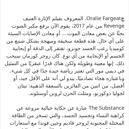
ج
Oralie Fargeat، المعروف بفيلم الإثارة العنيف
Revenge من عام 2017، يقوم الآن برفع مكبر الصوت
بحثًا عن بعض معادن الموت … أو معادن الإصابات السيئة
على أي حال. هذه قطعة سخيفة ومبهجة بشكل شنيع من
كوميديا ​​رعب الجسد جونزو، تفتقر إلى الدقة أو إيجابية
الجسم أو الإيجابية من أي نوع. كان روجر كورمان سيحب
ذلك. إنها معيبة وطويلة ولكن هناك قدرًا عبقريًا من التمثيل
في ديمي مور التي تعتبر رياضة جيدة جدًا في كل شيء.
وباعتباره هجاء تصادميًا، يبدو لي أنه على الأقل جيد، أو
أفضل، من اثنين من الفائزين بالسعفة الذهبية: تيتان
لجوليا دوكورنو، ومثلث الحزن لروبن أوستلوند.
The Substance عبارة عن حكاية خيالية مروعة عن
كراهية النساء وتجسيد الجسد، والتي تسخر من الطاقة
المختلة المجنونة لروجر فاديم وجين فوندا مع استعارات