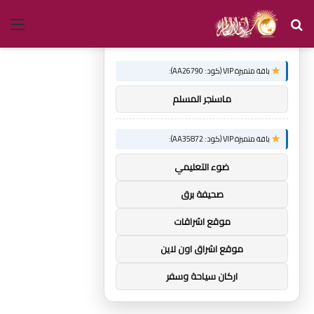
بحث
الق
×
توصيات :
عن
باقة متميزة VIP (كود: AA26790):
ماسنجر المسلم
باقة متميزة VIP (كود: AA35872):
ضوء التعليمي
صحيفة برق
موقع اشراقات
موقع اشراق اون لاين
اركان سياحة وسفر