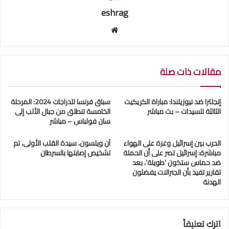
eshrag
موقع
الويب
مقالات ذات صلة
إنجلترا ضد نيوزيلندا: مباراة الكريكيت
سباق فرنسا للدراجات 2024: المرحلة
الثالثة للسيدات – بث مباشر
الخامسة تنطلق من جبال الألب إلى
سان فولباس – مباشر
الحرب بين إسرائيل وغزة على الهواء
آن ويلسون، سيدة القلب الأولى، تم
مباشرة: إسرائيل تصر على أن الحملة
تشخيص إصابتها بالسرطان
ضد حماس ستكون ’طويلة’، بعد
تقارير تفيد بأن الجنرالات يفضلون
الهدنة
اترك تعليقاً