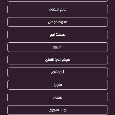
عالم الايفون
مدونة كوكان
صحيفة نهج
كار نيوز
موقع خبرة التقني
أناقة أنثى
متورخ
مدسن
روتانا تسويق