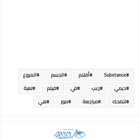
Substance
أفلام
الجسم
المروع
ديمي
رعب
في
فيلم
لعبة
للضحك
مراجعة
مور
هي