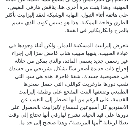
المهنية، وهذا يثبت مرة أخرى هنا. يناقش هارفي البغيض،
على هاتفه أثناء التبول، النهاية الوشيكة لعقد إليزابيث بأكثر
الطرق وقاحة الممكنة. هذا هو دينيس كويد، الذي يتسم
بالمرح والكاريكاتير في القمة.
تتعرض إليزابيث المسكينة للدمار، ولكن أثناء وجودها في
عيادة الطبيب، ينبهها طبيب شاب غامض سرًا إلى إجراء
غير رسمي جديد يسمى المادة، والذي يمكن من خلاله
إخراج ذات جديدة أصغر سنًا بشكل تشريحي من جسدك
في خصوصية جسدك. شقة فاخرة. هذه هي سو، التي
تلعب دورها مارغريت كواللي، التي حصل سحرها
الطبيعي وضعفها البنت المفجع على وظيفة إليزابيث
القديمة، على الرغم من أنها تضطر إلى التغيب عن
الاستوديو كل أسبوعين للسماح لإليزابيث بالحصول على
دورها على قيد الحياة. تشرح لهارفي أنها تحتاج إلى وقت
بعيدًا لرعاية “أمها المريضة”، وهذا صحيح إلى حد ما.