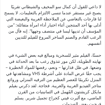
لا داعي للقول أن كمال سو المخيف والشيطاني تقريبًا
يصبح غير مستقر عندما تنسى الالتزام بالتعليمات. لا يسمح
لنا فارجات بالتغاضي عن الملاحظة الغريبة والبغيضة التي
أدلى بها أحد المنتجين أثناء اختبار أداء امرأة متفائلة: “من
المؤسف أن ثدييها ليسا في منتصف وجهها”. إنه فأل من
الرعب القادم والصنم الساخر المروع للفيلم للثديين
أنفسهم.
حسنًا، الفيلم مثير للسخرية ومبالغ فيه بعض الشيء في
نهايته الطويلة، لكن مور تتذوق رعب ما بعد الحداثة في
وضعها. في ظل قذارتها – ونعم، رفضها للمواد الخطيرة –
يجب حقًا عرض المادة على أشرطة VHS ومشاهدتها في
المنزل تكريمًا للعصر العظيم من الترفيه المنزلي وروائع
متاجر الفيديو الغريبة والغريبة. فجاجة. لقد ذكرني بفيلم
مايكل كريشتون المُهمل في الثمانينيات من القرن
الماضي، مع ألبرت فيني كجراح تجميل شرير. يسلم
فرجيت بعض الصدمات.