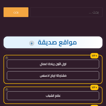
البحث
عن:
مواقع صديقة
+
!
اول اثنين ريادة اعمال
مشاركة ارباح ادسنس
!
عالم الشباب