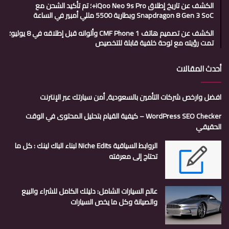
الكشف عن تاريخ إطلاق iQoo Neo 9s Pro+؛ تم تأكيد الشحن مع
Snapdragon 8 Gen 3 SoC وبطارية 5500 مللي أمبير في الساعة
الكشف عن تصميم هاتف CMF Phone 1 وألوانه قبل إطلاقه في 8 يوليو؛
تمت رؤيته مع لوحة خلفية قابلة للتخصيص
أحدث المقالات
افضل وارخص شركات التأمين بالسعودية, أمن سيارتك عبر الإنترنت
WordPress SEO Checker – كيفية القيام بتحليل المحتوى في الوقت
الحقيقي
الروابط السياقية Niche Edits لبناء الباك لينك : كل ما
تحتاج إلى معرفته
عالم السيارات الشامل: دليلك الكامل للشراء والبيع
والصيانة وكل ما يخص السيارات