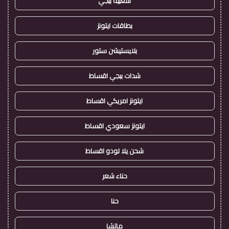
شعبية ببجي
بطاقات ايتونز
بلايستيشن ستور
شدات ببجي اقساط
ايتونز امريكي اقساط
ايتونز سعودي اقساط
شحن يلا لودو اقساط
حناء شعر
حنا
ماتشا