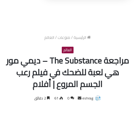
الرئيسية
/
منوعات
/
العالم
العالم
مراجعة The Substance – ديمي مور
هي لعبة للضحك في فيلم رعب
الجسم المروع | أفلام
أرسل
eshrag
0
61
2 دقائق
بريدا
إلكترونيا