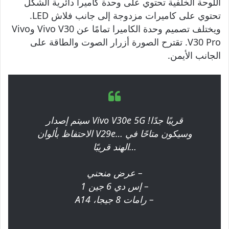
اللوحة الخلفية تحتوي على وحدة كاميرا دائرية الشكل
تحتوي على كاميرات مزدوجة إلى جانب فلاش LED.
ويختلف تصميم وحدة الكاميرا تمامًا عن Vivo V30 وVivo
V30 Pro. تقترح الصورة أزرار الصوت والطاقة على
الجانب الأيمن.
سيتم إصدار Vivo V30e 5G قريبًا جدًا!
الاحتفاظ بألوان V29e… وسيكون متاحًا في
الهند قريبًا…
– عرض منحني
– إس دي 6 جين 1
– رامات 8 جيجا، A14