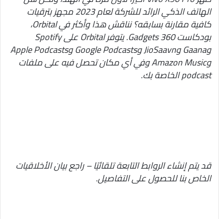
الهاتف الذكي الرائد للشركة لعام 2023 مجهز بترقيات
كافية مقارنة بسابقه؟ نناقش هذا وأكثر في Orbital،
بودكاست Gadgets 360. يتوفر Orbital على Spotify
وGaana وJioSaavn وGoogle Podcasts وApple Podcasts
وAmazon Music وفي أي مكان تحصل فيه على ملفات
podcast الخاصة بك.
قد يتم إنشاء الروابط التابعة تلقائيًا – راجع بيان الأخلاقيات
الخاص بنا للحصول على التفاصيل.