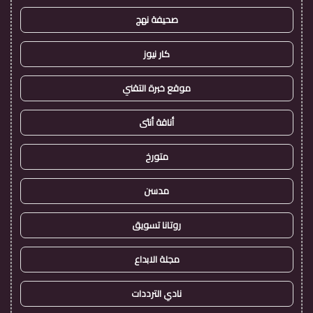
صحيفة نهج
كار نيوز
موقع خبرة التقني
أناقة أنثى
متورخ
مدسن
روتانا تسويق
مجلة الابداع
نادي الترددات