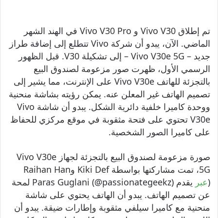
تم إطلاق Vivo V30 و Vivo V30 Pro في الهند الشهر
الماضي. الآن، يبدو أن شركة Vivo تتطلع إلى إضافة طراز
جديد – Vivo V30e 5G – إلى تشكيلة V30. قبل الظهور
الرسمي الأول، ظهرت صور مزعومة لصندوق البيع
بالتجزئة للهاتف Vivo V30e على الإنترنت، مما يشير إلى
تصميم الهاتف غير المعلن عنه. يمكن رؤيته بشاشة منحنية
ووحدة كاميرا خلفية دائرية الشكل. يبدو أن شاشة Vivo
V30e تحتوي على فتحة مثقوبة في موقع مركزي للحفاظ
على كاميرا الصور الشخصية.
صورة مزعومة لصندوق البيع بالتجزئة لجهاز Vivo V30e
5G، تمت مشاركتها بواسطة Kiki Def وRaihan Han
(
عبر
يقدم Paras Guglani (@passionategeekz) لمحة
عن تصميم الهاتف. يبدو أن الهاتف يحتوي على شاشة
منحنية مع كاميرا سيلفي مثقوبة وإطارات ضيقة. يبدو أن