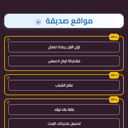
مواقع صديقة
+
!
اول اثنين ريادة اعمال
مشاركة ارباح ادسنس
!
عالم الشباب
!
باقة باك لينك
تحسين محركات البحث