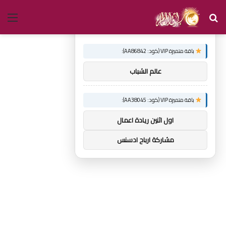
بحث
الق
×
توصيات :
عن
باقة متميزة VIP (كود: AA86842):
عالم الشباب
باقة متميزة VIP (كود: AA38045):
اول اثنين ريادة اعمال
مشاركة ارباح ادسنس