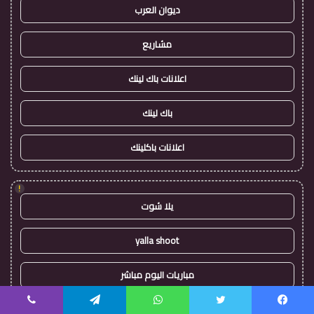
ديوان العرب
مشاريع
اعلانات باك لينك
باك لينك
اعلانات باكلينك
!
يلا شوت
yalla shoot
مباريات اليوم مباشر
برشلونة مباشر
يسبوك
تويتر
واتساب
تيلقرام
ڤايبر