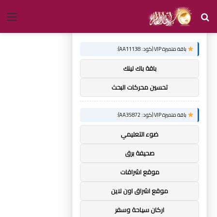
بحث
الق
×
توصيات :
عن
باقة متميزة VIP (كود: AA11138):
باقة باك لينك
تحسين محركات البحث
باقة متميزة VIP (كود: AA35872):
ضوء التعليمي
صحيفة برق
موقع اشراقات
موقع اشراق اون لاين
اركان سياحة وسفر