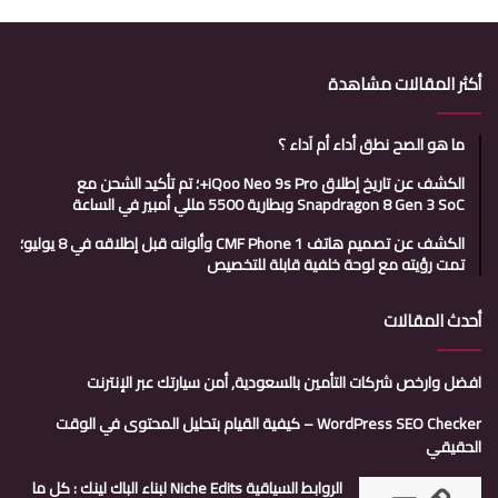
أكثر المقالات مشاهدة
ما هو الصح نطق أداء أم آداء ؟
الكشف عن تاريخ إطلاق iQoo Neo 9s Pro+؛ تم تأكيد الشحن مع
Snapdragon 8 Gen 3 SoC وبطارية 5500 مللي أمبير في الساعة
الكشف عن تصميم هاتف CMF Phone 1 وألوانه قبل إطلاقه في 8 يوليو؛
تمت رؤيته مع لوحة خلفية قابلة للتخصيص
أحدث المقالات
افضل وارخص شركات التأمين بالسعودية, أمن سيارتك عبر الإنترنت
WordPress SEO Checker – كيفية القيام بتحليل المحتوى في الوقت
الحقيقي
الروابط السياقية Niche Edits لبناء الباك لينك : كل ما