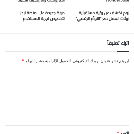
WonderSuite
الفيروسات والبرمجيات الخبيثة
زوم تكشف عن رؤية مستقبلية
ميزة جديدة على منصة ثردز
لبيئات العمل مع “التوأم الرقمي”
لتخصيص تجربة المستخدم
اترك تعليقاً
لن يتم نشر عنوان بريدك الإلكتروني.
الحقول الإلزامية مشار إليها بـ
*
ا
ل
ت
ع
ل
ي
ق
الاسم
*