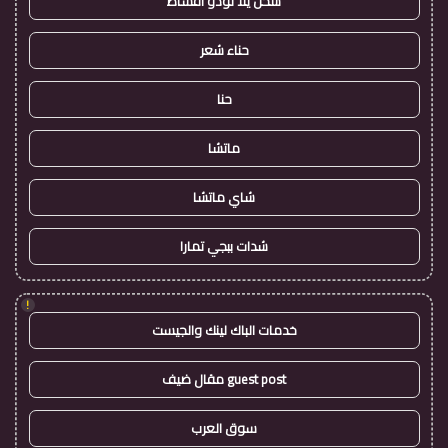
شحن يلا لودو اقساط
حناء شعر
حنا
ماتشا
شاي ماتشا
شدات ببجي تمارا
!
خدمات الباك لينك والجيست
guest post مقال ضيف
سوق العرب