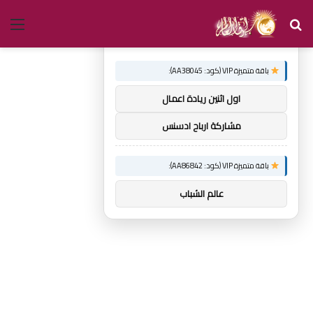
بحث
الق
×
توصيات :
عن
باقة متميزة VIP (كود: AA38045):
اول اثنين ريادة اعمال
مشاركة ارباح ادسنس
باقة متميزة VIP (كود: AA86842):
عالم الشباب