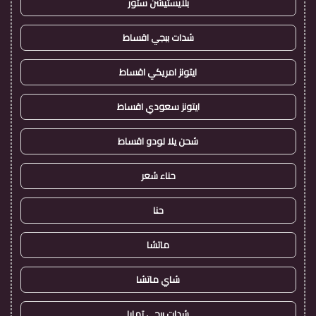
بلايستيشن ستور
شدات ببجي اقساط
ايتونز امريكي اقساط
ايتونز سعودي اقساط
شحن يلا لودو اقساط
حناء شعر
حنا
ماتشا
شاي ماتشا
شدات ببجي تمارا