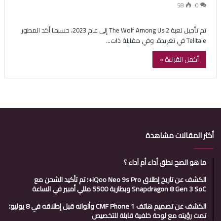
58
0
تم تأجيل لعبة The Wolf Among Us 2 إلى عام 2023، حسبما أكد المطور
Telltale في تغريدة. وفي مقابلة ذات…
أكمل القراءة »
أكثر المقالات مشاهدة
ما هو الصح نطق أداء أم آداء ؟
الكشف عن تاريخ إطلاق iQoo Neo 9s Pro+؛ تم تأكيد الشحن مع
Snapdragon 8 Gen 3 SoC وبطارية 5500 مللي أمبير في الساعة
الكشف عن تصميم هاتف CMF Phone 1 وألوانه قبل إطلاقه في 8 يوليو؛
تمت رؤيته مع لوحة خلفية قابلة للتخصيص