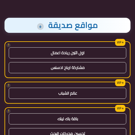
مواقع صديقة
+
!
اول اثنين ريادة اعمال
مشاركة ارباح ادسنس
!
عالم الشباب
!
باقة باك لينك
تحسين محركات البحث