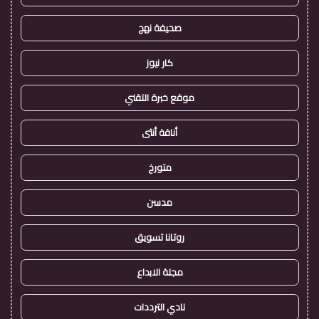
صحيفة نهج
كار نيوز
موقع خبرة التقني
أناقة أنثى
متورخ
مدسن
روتانا تسويق
مجلة الابداع
نادي الترددات