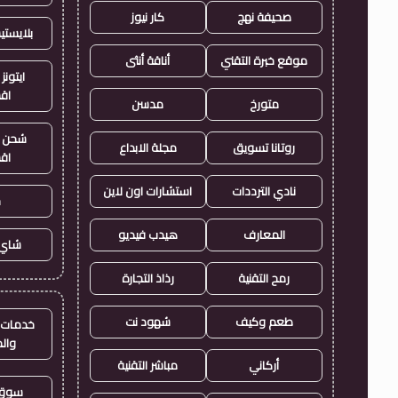
صحيفة نهج
كار نيوز
بلايست
موقع خبرة التقني
أناقة أنثى
ايتونز
اق
متورخ
مدسن
شحن ي
روتانا تسويق
مجلة الابداع
اق
نادي الترددات
استشارات اون لاين
ح
المعارف
هيدب فيديو
شاي 
رمح التقنية
رذاذ التجارة
طعم وكيف
شهود نت
خدمات ا
وال
أركاني
مباشر التقنية
سوق 