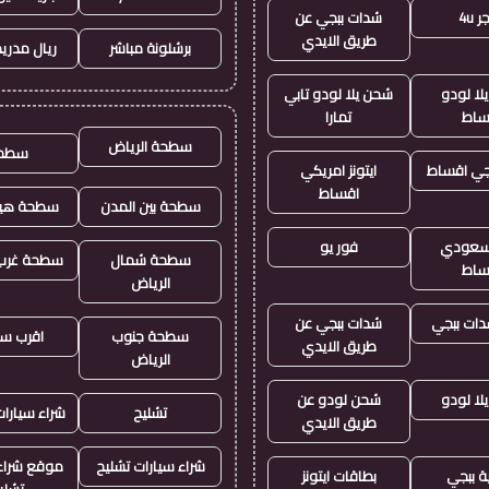
 4u
شدات ببجي عن
طريق الايدي
برشلونة مباشر
ريال مدريد
لا لودو
شحن يلا لودو تابي
ساط
تمارا
سطحة الرياض
سطح
جي اقساط
ايتونز امريكي
اقساط
سطحة بين المدن
سطحة هيد
ز سعودي
فور يو
سطحة شمال
سطحة غرب 
ساط
الرياض
ات ببجي
شدات ببجي عن
سطحة جنوب
اقرب س
طريق الايدي
الرياض
لا لودو
شحن لودو عن
تشليح
شراء سيارا
طريق الايدي
شراء سيارات تشليح
موقع شراء 
ة ببجي
بطاقات ايتونز
تشلي