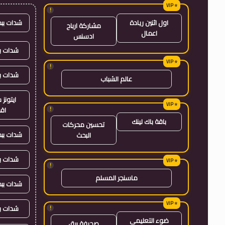
!
شدات بب
اول اثنين ريادة
مشاركة ارباح
اعمال
ادسنس
شدات بب
!
شدات ب
عالم الشباب
ايتون
!
اق
باقة باك لينك
تحسين محركات
شدات بب
البحث
شدات ب
!
ماسنجر المسلم
شدات بب
شدات ب
!
ضوء التعليمي
صحيفة برق