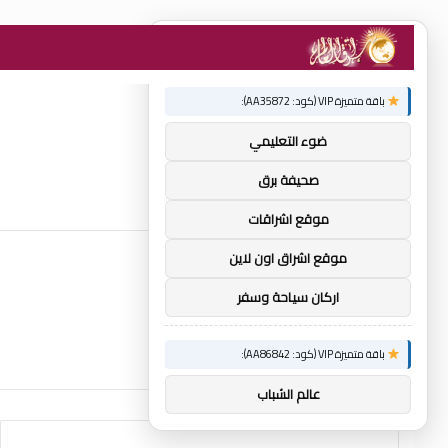
×
توصيات :
باقة متميزة VIP (كود: AA35872):
ضوء التعليمي
صحيفة برق
موقع اشراقات
موقع اشراق اون لاين
اركان سياحة وسفر
باقة متميزة VIP (كود: AA86842):
عالم الشباب