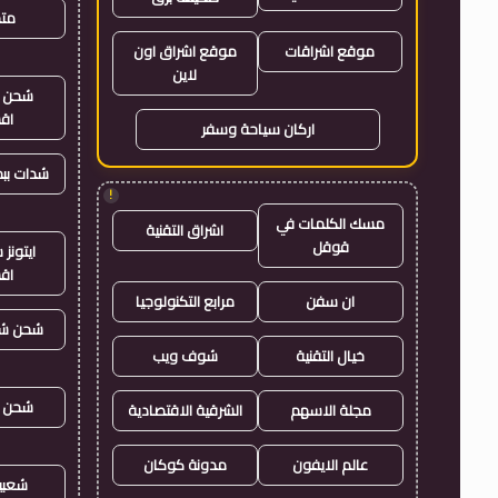
متجر
موقع اشراقات
موقع اشراق اون
لاين
شحن ي
اق
اركان سياحة وسفر
شدات بب
!
مسك الكلمات في
اشراق التقنية
قوقل
ايتون
اق
ان سفن
مرابع التكنولوجيا
شحن شد
خيال التقنية
شوف ويب
شحن ي
مجلة الاسهم
الشرقية الاقتصادية
عالم الايفون
مدونة كوكان
شعبي