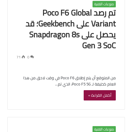
منوعات التقنية
تم رصد Poco F6 Global
Variant على Geekbench؛ قد
يحصل على Snapdragon 8s
Gen 3 SoC
71
0
من المتوقع أن يتم إطلاق Poco F6 في وقت لاحق من هذا
العام كخليفة لـ Poco F5 5G، الذي تم…
أكمل القراءة »
منوعات التقنية