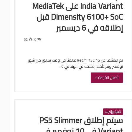
India Variant على MediaTek
Dimensity 6100+ SoC قبل
إطلاقه في 6 ديسمبر
62
0
تم الكشف عن Redmi 13C 4G عالميًا في وقت سابق من شهر
نوفمبر وتم تأكيد إطلاقه في الهند في 6…
أكمل القراءة »
تقنية وإنترنت
سيتم إطلاق PS5 Slimmer
Variant في 10 نوفمبر في