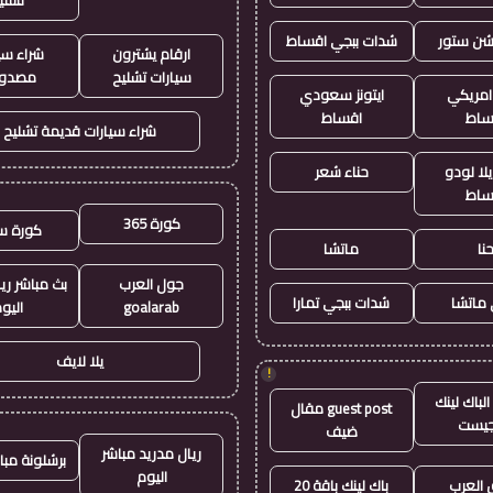
يشن ستور
شدات ببجي اقساط
ارقام يشترون
شراء سي
سيارات تشليح
مصدو
 امريكي
ايتونز سعودي
ساط
اقساط
شراء سيارات قديمة تشليح
لا لودو
حناء شعر
ساط
كورة 365
كورة س
نا
ماتشا
جول العرب
بث مباشر ري
ماتشا
شدات ببجي تمارا
goalarab
اليو
يلا لايف
!
لباك لينك
guest post مقال
جيست
ضيف
ريال مدريد مباشر
برشلونة مبا
اليوم
العرب
باك لينك باقة 20