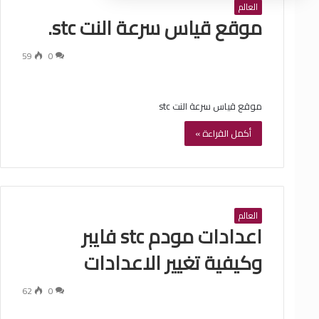
العالم
موقع قياس سرعة النت stc.
59
0
موقع قياس سرعة النت stc
أكمل القراءة »
العالم
اعدادات مودم stc فايبر
وكيفية تغيير الاعدادات
62
0