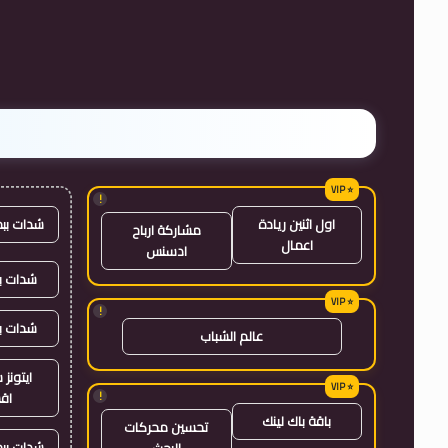
!
شدات بب
اول اثنين ريادة
مشاركة ارباح
اعمال
ادسنس
شدات بب
!
شدات ب
عالم الشباب
ايتون
!
اق
باقة باك لينك
تحسين محركات
شدات بب