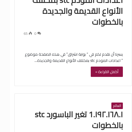
الأنواع القديمة والجديدة
بالخطوات
65
0
يسرنا أن نقدم لكم في ” بوابة اشراق” في هذه الصفحة موضوع
” اعدادات المودم stc بمختلف الأنواع القديمة والجديدة…
أكمل القراءة »
العالم
١٩٢.١٦٨.١.1 تغير الباسورد stc
بالخطوات