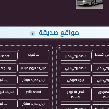
مواقع صديقة
+
!
جي اقساط
يلا شوت
شدات ببجي تمارا
a shoot
جي تمارا
شدات ببجي تابي
مباريات اليوم مباشر
برشلونة 
بجي تابي
ايتونز امريكي
ريال مدريد مباشر
يلا ش
ز سعودي
شحن يلا لودو
yalla shoot
مباريات الي
ساط
اقساط
ريال مدريد مباشر
يلا ش
جي اقساط
شدات ببجي تمارا