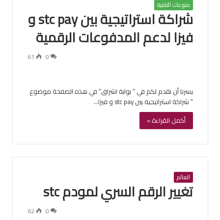
منوعات التقنية
شراكة استراتيجية بين stc pay و
فيزا لدعم المدفوعات الرقمية
61
0
يسرنا أن نقدم لكم في ” بوابة اشراق” في هذه الصفحة موضوع
” شراكة استراتيجية بين stc pay و فيزا…
أكمل القراءة »
العالم
تغيير الرقم السري لمودم stc
62
0