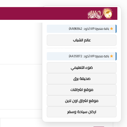
×
توصيات :
باقة متميزة VIP (كود: AA86842):
عالم الشباب
باقة متميزة VIP (كود: AA35872):
ضوء التعليمي
صحيفة برق
موقع اشراقات
موقع اشراق اون لاين
اركان سياحة وسفر