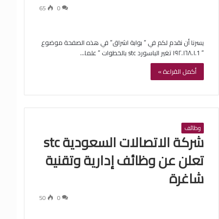
65
0
يسرنا أن نقدم لكم في ” بوابة اشراق” في هذه الصفحة موضوع
” ١٩٢.١٦٨.١.1 تغير الباسورد stc بالخطوات ” علما…
أكمل القراءة »
وظائف
شركة الاتصالات السعودية stc
تعلن عن وظائف إدارية وتقنية
شاغرة
50
0