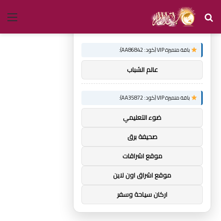
بحث
الق
×
توصيات :
عن
باقة متميزة VIP (كود: AA86842):
عالم الشباب
باقة متميزة VIP (كود: AA35872):
ضوء التعليمي
صحيفة برق
موقع اشراقات
موقع اشراق اون لاين
اركان سياحة وسفر