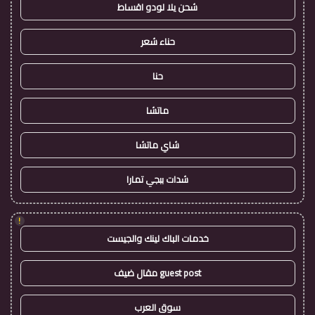
شحن يلا لودو اقساط
حناء شعر
حنا
ماتشا
شاي ماتشا
شدات ببجي تمارا
!
خدمات الباك لينك والجيست
guest post مقال ضيف
سوق العرب