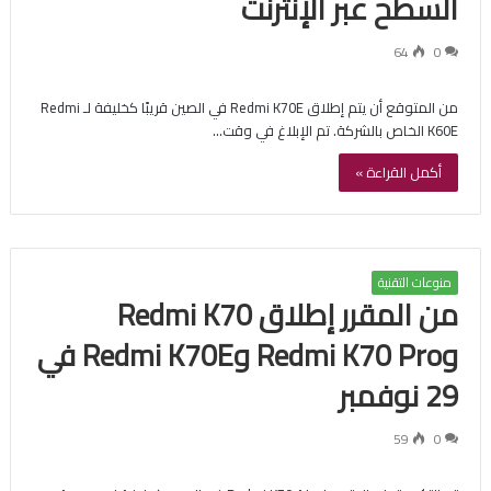
السطح عبر الإنترنت
64
0
من المتوقع أن يتم إطلاق Redmi K70E في الصين قريبًا كخليفة لـ Redmi
K60E الخاص بالشركة. تم الإبلاغ في وقت…
أكمل القراءة »
منوعات التقنية
من المقرر إطلاق Redmi K70
وRedmi K70 Pro وRedmi K70E في
29 نوفمبر
59
0