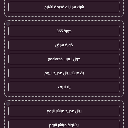
شراء سيارات قديمة تشليح
!
كورة 365
كورة سيتي
جول العرب goalarab
بث مباشر ريال مدريد اليوم
يلا لايف
!
ريال مدريد مباشر اليوم
برشلونة مباشر اليوم