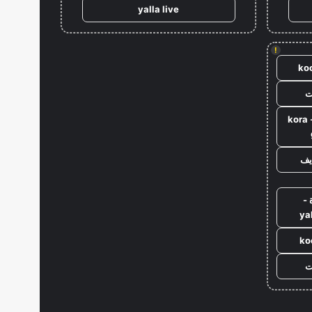
yalla live
!
koo
ت
كورة جول - kora
يف
 -
ya
ko
ت