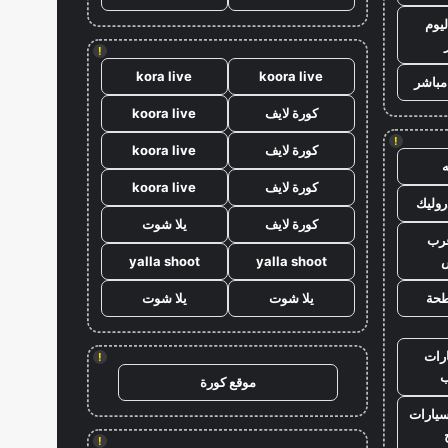
ليوم
!
kora live
koora live
مباشر
كورة لايف
koora live
!
كورة لايف
koora live
كورة لايف
koora live
وليك
كورة لايف
يلا شوت
رب
ض
yalla shoot
yalla shoot
حة
يلا شوت
يلا شوت
رات
!
موقع كورة
سيارات
!