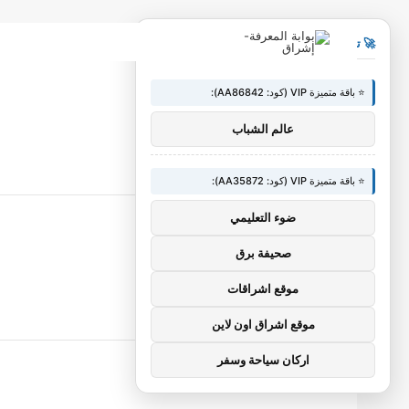
×
🚀 توصيات :
⭐ باقة متميزة VIP (كود: AA86842):
عالم الشباب
⭐ باقة متميزة VIP (كود: AA35872):
ضوء التعليمي
صحيفة برق
موقع اشراقات
موقع اشراق اون لاين
اركان سياحة وسفر