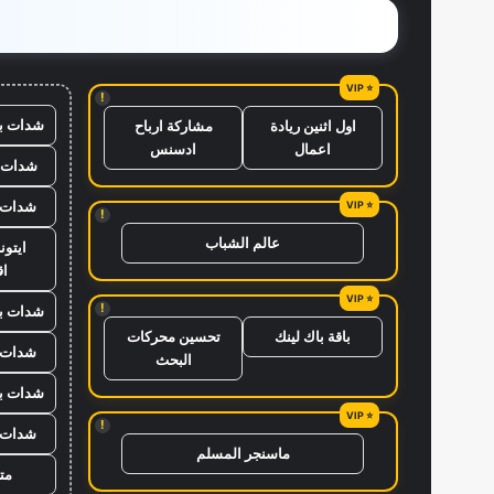
!
شدات ب
اول اثنين ريادة
مشاركة ارباح
اعمال
ادسنس
شدات ب
شدات ب
!
عالم الشباب
ايتو
ا
!
شدات ب
باقة باك لينك
تحسين محركات
شدات ب
البحث
شدات ب
!
شدات ب
ماسنجر المسلم
متج