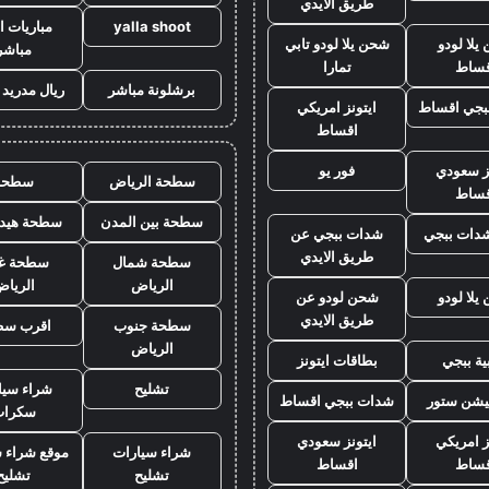
طريق الايدي
yalla shoot
مباريات ا
يلا لودو
شحن يلا لودو تابي
مباشر
قساط
تمارا
برشلونة مباشر
ريال مدريد 
بجي اقساط
ايتونز امريكي
اقساط
نز سعودي
فور يو
سطحة الرياض
سطحه
قساط
سطحة بين المدن
سطحة هيدر
دات ببجي
شدات ببجي عن
طريق الايدي
سطحة شمال
سطحة غ
الرياض
الريا
يلا لودو
شحن لودو عن
طريق الايدي
سطحة جنوب
اقرب سط
الرياض
ة ببجي
بطاقات ايتونز
تشليح
شراء سيا
يشن ستور
شدات ببجي اقساط
سكراب
ز امريكي
ايتونز سعودي
شراء سيارات
موقع شراء 
قساط
اقساط
تشليح
تشليح