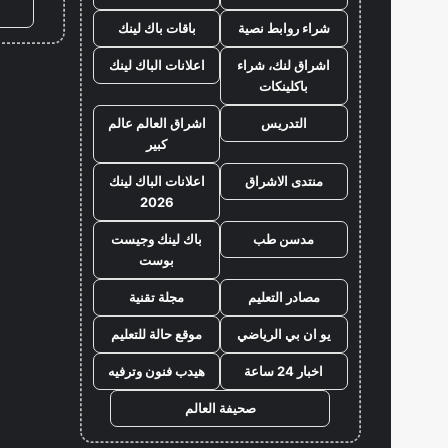
شراء روابط نصية
باقات باك لينك
اشراق لنك، شراء
اعلانات الباك لينك
باكلينكات
التدريس
اشراق العالم عالم
كبير
منتدى الاشراق
اعلانات الباك لينك
2026
مدسن طب
باك لينك وجيست
بوست
مصادر التعليم
مجلة تقنية
يو ان بي الرياضي
موقع حالة للتعليم
اخبار 24 ساعة
هيدب فنون وترفيه
صحيفة العالم