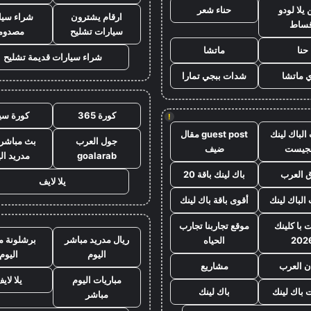
يلا لودو
حناء شعر
ارقام يشترون
شراء سيا
قساط
سيارات تشليح
مصدوم
حنا
ماتشا
شراء سيارات قديمة تشليح
 ماتشا
شدات ببجي تمارا
كورة 365
كورة سي
!
الباك لينك
guest post مقال
جول العرب
بث مباشر 
لجيست
ضيف
goalarab
مدريد ال
 العرب
باك لينك باقة 20
يلا لايف
 الباك لينك
أقوى باقة باك لينك
 با كلينك
موقع تجاربنا تجارب
ريال مدريد مباشر
برشلونة م
202
الحياه
اليوم
اليوم
ن العرب
مشاريع
مباريات اليوم
يلا لاي
ت باك لينك
باك لينك
مباشر