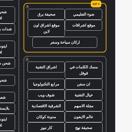
!
شحن 
ضوء التعليمي
صحيفة برق
ا
موقع اشراقات
موقع اشراق اون
شدات ب
لاين
اركان سياحة وسفر
ايتو
ا
!
شحن ش
مسك الكلمات في
اشراق التقنية
قوقل
شحن 
ان سفن
مرابع التكنولوجيا
خيال التقنية
شوف ويب
شعبي
مجلة الاسهم
الشرقية الاقتصادية
بلايست
عالم الايفون
مدونة كوكان
ايتون
ا
صحيفة نهج
كار نيوز