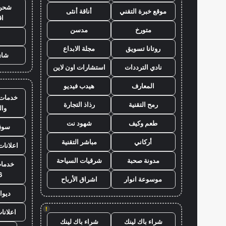
شحن 
موقع خبرة التقني
أناقة أنثى
ا
متورخ
مدسن
روتانا تسويق
مجلة الابداع
شاي
نادي الترددات
استشارات اون لاين
المعارف
هيدب فيديو
خدمات 
رمح التقنية
رذاذ التجارة
وا
طعم وكيف
شهود نت
سوق
أركاني
مباشر التقنية
اعلانات
مدونة صحبة
شرقيات السياحة
خدمات
6
موسوعة انوار
اشراق الأرباح
ديوا
!
اعلانا
شراء باك لينك
شراء باك لينك