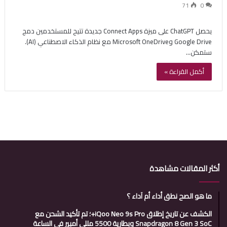
71
0
يحصل ChatGPT على ميزة Connect Apps جديدة تتيح للمستخدمين دمج
Google Drive وMicrosoft OneDrive مع نظام الذكاء الاصطناعي (AI).
ستمكن…
أكمل القراءة »
أكثر المقالات مشاهدة
ما هو الصح نطق أداء أم آداء ؟
الكشف عن تاريخ إطلاق iQoo Neo 9s Pro+؛ تم تأكيد الشحن مع
Snapdragon 8 Gen 3 SoC وبطارية 5500 مللي أمبير في الساعة