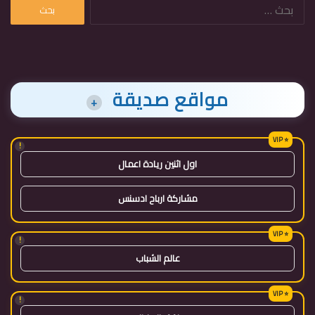
البحث
عن:
مواقع صديقة
+
!
اول اثنين ريادة اعمال
مشاركة ارباح ادسنس
!
عالم الشباب
!