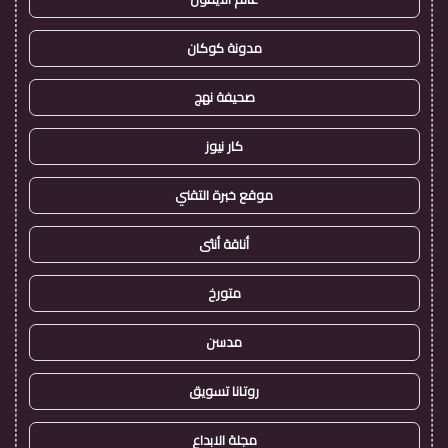
مدونة كوكان
صحيفة نهج
كار نيوز
موقع خبرة التقني
أناقة أنثى
متورخ
مدسن
روتانا تسويق
مجلة الابداع