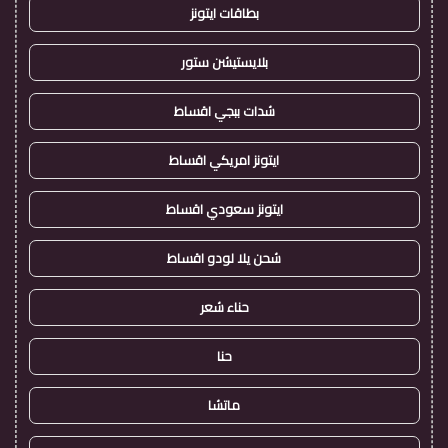
بطاقات ايتونز
بلايستيشن ستور
شدات ببجي اقساط
ايتونز امريكي اقساط
ايتونز سعودي اقساط
شحن يلا لودو اقساط
حناء شعر
حنا
ماتشا