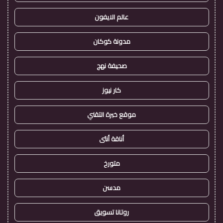
عالم الايفون
مدونة كوكان
صحيفة نهج
كار نيوز
موقع خبرة التقني
أناقة أنثى
متورخ
مدسن
روتانا تسويق