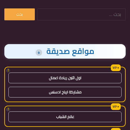
البحث
عن:
مواقع صديقة
+
!
اول اثنين ريادة اعمال
مشاركة ارباح ادسنس
!
عالم الشباب