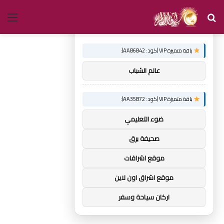
بحث
الق
×
توصيات :
عن
باقة متميزة VIP (كود: AA86842):
عالم الشباب
باقة متميزة VIP (كود: AA35872):
ضوء التعليمي
صحيفة برق
موقع اشراقات
موقع اشراق اون لاين
اركان سياحة وسفر