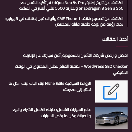
الكشف عن تاريخ إطلاق iQoo Neo 9s Pro+؛ تم تأكيد الشحن مع
Snapdragon 8 Gen 3 SoC وبطارية 5500 مللي أمبير في الساعة
الكشف عن تصميم هاتف CMF Phone 1 وألوانه قبل إطلاقه في 8 يوليو؛
تمت رؤيته مع لوحة خلفية قابلة للتخصيص
أحدث المقالات
افضل وارخص شركات التأمين بالسعودية, أمن سيارتك عبر الإنترنت
WordPress SEO Checker – كيفية القيام بتحليل المحتوى في الوقت
الحقيقي
الروابط السياقية Niche Edits لبناء الباك لينك : كل ما
تحتاج إلى معرفته
عالم السيارات الشامل: دليلك الكامل للشراء والبيع
والصيانة وكل ما يخص السيارات