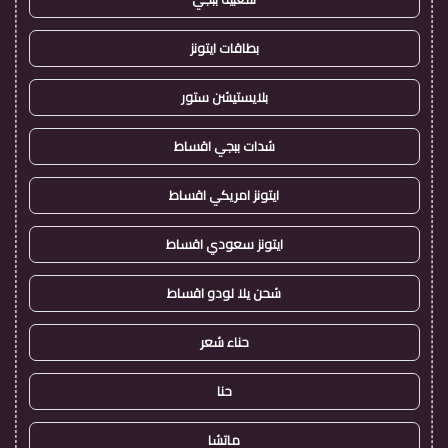
بطاقات ايتونز
بلايستيشن ستور
شدات ببجي اقساط
ايتونز امريكي اقساط
ايتونز سعودي اقساط
شحن يلا لودو اقساط
حناء شعر
حنا
ماتشا