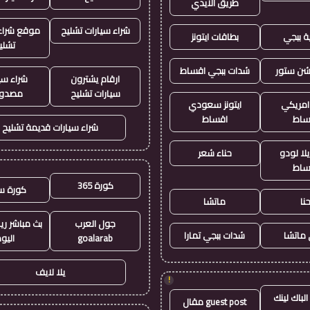
طريق الايدي
شراء سيارات تشليح
موقع شراء 
ة ببجي
بطاقات ايتونز
تشلي
يشن ستور
شدات ببجي اقساط
ارقام يشترون
شراء سي
سيارات تشليح
مصدو
 امريكي
ايتونز سعودي
ساط
اقساط
شراء سيارات قديمة تشليح
لا لودو
حناء شعر
ساط
كورة 365
كورة س
نا
ماتشا
جول العرب
بث مباشر ري
ماتشا
شدات ببجي تمارا
goalarab
اليو
يلا لايف
!
لباك لينك
guest post مقال