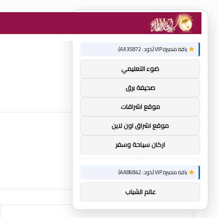
×
توصيات :
باقة متميزة VIP (كود: AA35872):
ضوء التعليمي
صحيفة برق
موقع اشراقات
موقع اشراق اون لاين
اركان سياحة وسفر
باقة متميزة VIP (كود: AA86842):
عالم الشباب