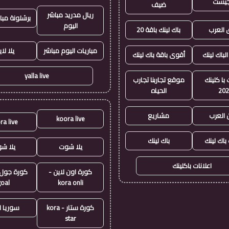
جيست
ضيف
ريال مدريد مباشر
برشلونة مبا
اليوم
العرب
باك لينك باقة 20
مباريات اليوم مباشر
يلا لا
الباك لينك
أقوى باقة باك لينك
yalla live
با كلينك
موقع تجاربنا تجارب
20
الحياه
 العرب
مشاريع
koora live
ra live
 باك لينك
باك لينك
يلا شوت
يلا ش
اعلانات باكلينك
كورة اون لاين -
goal
kora onli
كورة ستار - kora
سوريا ل
star