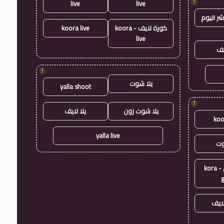
!
live
live
شر اليوم
كورة لايف - koora
koora live
live
يف
!
يلا شوت
yalla shoot
!
يلا شوت زون
يلا لايف
koo
yalla live
وت
كورة جول - kora
ايف