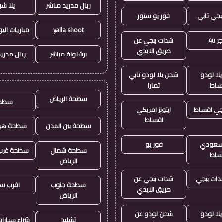
ريال مدريد مباشر
يلا ش
بجي تابي
فور يو ستور
yalla shoot
مباريات الي
 4u
شدات ببجي عن
طريق الايدي
برشلونة مباشر
ريال مدريد
لا لودو
شحن يلا لودو تابي
ساط
تمارا
سطحة الرياض
سطح
جي اقساط
ايتونز امريكي
اقساط
سطحة بين المدن
سطحة هيد
ز سعودي
فور يو
سطحة شمال
سطحة غرب 
ساط
الرياض
ات ببجي
شدات ببجي عن
سطحة جنوب
اقرب س
طريق الايدي
الرياض
لا لودو
شحن لودو عن
تشليح
شراء سيارا