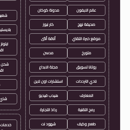
عالم الايفون
مدونة كوكان
شعبي
صحيفة نهج
كار نيوز
بلايست
موقع خبرة التقني
أناقة أنثى
ايتونز
اق
متورخ
مدسن
شحن ي
روتانا تسويق
مجلة الابداع
اق
نادي الترددات
استشارات اون لاين
ح
المعارف
هيدب فيديو
شاي 
رمح التقنية
رذاذ التجارة
طعم وكيف
شهود نت
خدمات ا