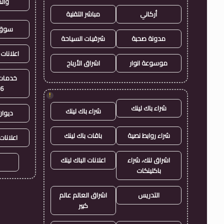
وال
أركاني
مباشر التقنية
سوق 
مدونة صحبة
شرقيات السياحة
اعلانات 
موسوعة انوار
اشراق الأرباح
خدمات 
26
!
شراء باك لينك
شراء باك لينك
ديوان
شراء روابط نصية
باقات باك لينك
اعلانات
اشراق لنك، شراء
اعلانات الباك لينك
باكلينكات
التدريس
اشراق العالم عالم
كبير