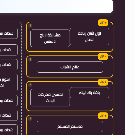
!
شدات بب
اول اثنين ريادة
مشاركة ارباح
اعمال
ادسنس
شدات بب
!
شدات ب
عالم الشباب
ايتون
!
اق
باقة باك لينك
تحسين محركات
شدات بب
البحث
شدات ب
!
ماسنجر المسلم
شدات بب