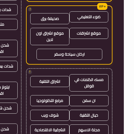
شدات ب
!
ضوء التعليمي
صحيفة برق
متجر
موقع اشراقات
موقع اشراق اون
لاين
شحن ي
اق
اركان سياحة وسفر
شدات بب
!
مسك الكلمات في
اشراق التقنية
قوقل
ايتون
اق
ان سفن
مرابع التكنولوجيا
شحن شد
خيال التقنية
شوف ويب
شحن ي
مجلة الاسهم
الشرقية الاقتصادية