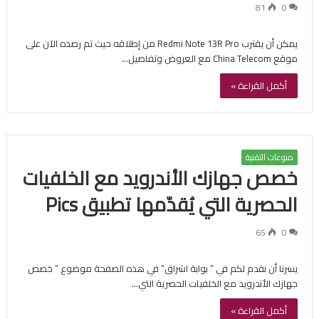
81
0
يمكن أن يقترب Redmi Note 13R Pro من إطلاقه حيث تم رصده الآن على
موقع China Telecom مع العروض وتفاصيل…
أكمل القراءة »
منوعات التقنية
خصص جهازك الأندرويد مع الخلفيات
الحصرية التي يُقدّمها تطبيق Pics
65
0
يسرنا أن نقدم لكم في ” بوابة اشراق” في هذه الصفحة موضوع ” خصص
جهازك الأندرويد مع الخلفيات الحصرية التي…
أكمل القراءة »