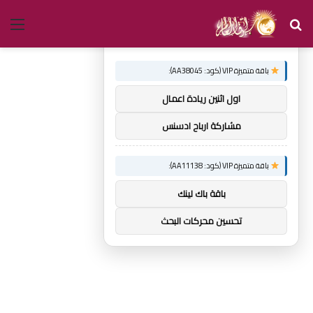
بحث
الق
×
توصيات :
عن
باقة متميزة VIP (كود: AA38045):
اول اثنين ريادة اعمال
مشاركة ارباح ادسنس
باقة متميزة VIP (كود: AA11138):
باقة باك لينك
تحسين محركات البحث