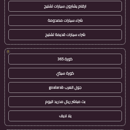
ارقام يشترون سيارات تشليح
شراء سيارات مصدومة
شراء سيارات قديمة تشليح
!
كورة 365
كورة سيتي
جول العرب goalarab
بث مباشر ريال مدريد اليوم
يلا لايف