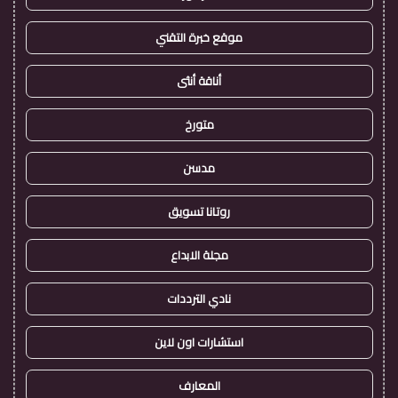
موقع خبرة التقني
أناقة أنثى
متورخ
مدسن
روتانا تسويق
مجلة الابداع
نادي الترددات
استشارات اون لاين
المعارف