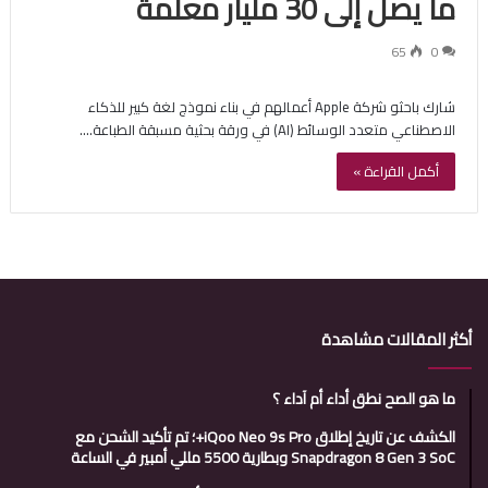
ما يصل إلى 30 مليار معلمة
65
0
شارك باحثو شركة Apple أعمالهم في بناء نموذج لغة كبير للذكاء
الاصطناعي متعدد الوسائط (AI) في ورقة بحثية مسبقة الطباعة.…
أكمل القراءة »
أكثر المقالات مشاهدة
ما هو الصح نطق أداء أم آداء ؟
الكشف عن تاريخ إطلاق iQoo Neo 9s Pro+؛ تم تأكيد الشحن مع
Snapdragon 8 Gen 3 SoC وبطارية 5500 مللي أمبير في الساعة