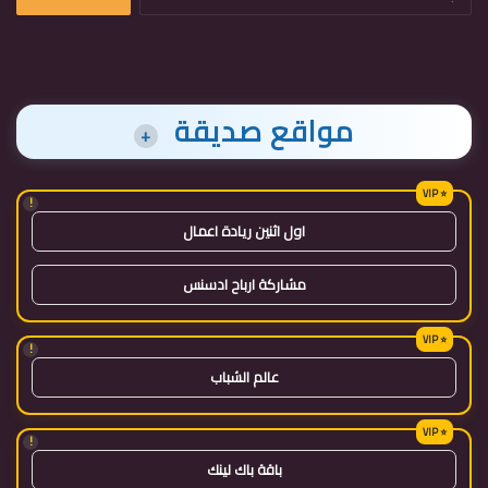
عن:
مواقع صديقة
+
!
اول اثنين ريادة اعمال
مشاركة ارباح ادسنس
!
عالم الشباب
!
باقة باك لينك