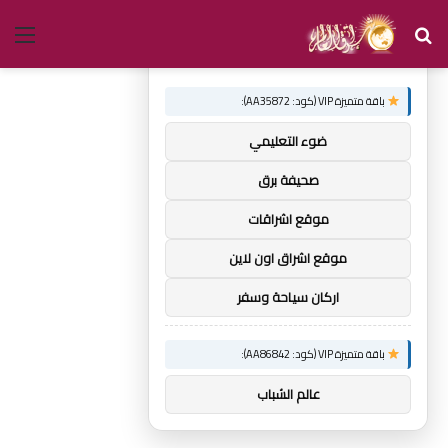
بحث
الق
×
توصيات :
عن
باقة متميزة VIP (كود: AA35872):
ضوء التعليمي
صحيفة برق
موقع اشراقات
موقع اشراق اون لاين
اركان سياحة وسفر
باقة متميزة VIP (كود: AA86842):
عالم الشباب