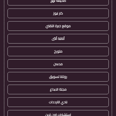
صحيفة نهج
كار نيوز
موقع خبرة التقني
أناقة أنثى
متورخ
مدسن
روتانا تسويق
مجلة الابداع
نادي الترددات
استشارات اون لاين