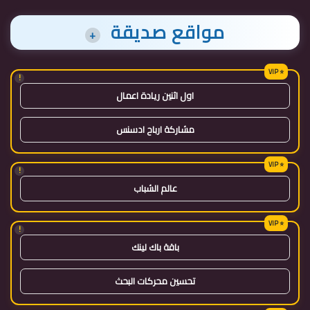
مواقع صديقة
+
!
اول اثنين ريادة اعمال
مشاركة ارباح ادسنس
!
عالم الشباب
!
باقة باك لينك
تحسين محركات البحث