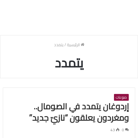
الرئيسية
/
يتمدد
يتمدد
منوعات
إردوغان يتمدد في الصومال..
ومغردون يعلقون “نازيّ جديد”
43
0