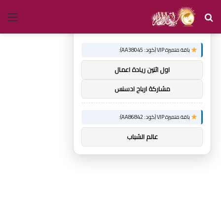
بحث
الق
×
توصيات :
عن
باقة متميزة VIP (كود: AA38045):
اول اثنين ريادة اعمال
مشاركة ارباح ادسنس
باقة متميزة VIP (كود: AA86842):
عالم الشباب