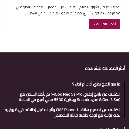
نقدم لكم في اشراق العالم التفاصيل عن إردوغان يتمدد في الصومال..
ومغردون يعلقون “نازيّ جديد” صحيفة المرصد : تداول نشطاء…
أكمل القراءة »
أكثر المقالات مشاهدة
ما هو الصح نطق أداء أم آداء ؟
الكشف عن تاريخ إطلاق iQoo Neo 9s Pro+؛ تم تأكيد الشحن مع
Snapdragon 8 Gen 3 SoC وبطارية 5500 مللي أمبير في الساعة
الكشف عن تصميم هاتف CMF Phone 1 وألوانه قبل إطلاقه في 8 يوليو؛
تمت رؤيته مع لوحة خلفية قابلة للتخصيص