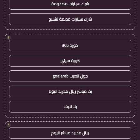
شراء سيارات مصدومة
شراء سيارات قديمة تشليح
!
كورة 365
كورة سيتي
جول العرب goalarab
بث مباشر ريال مدريد اليوم
يلا لايف
!
ريال مدريد مباشر اليوم