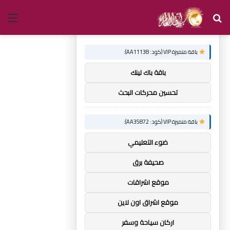
بحث
الق
×
توصيات :
عن
باقة متميزة VIP (كود: AA11138):
باقة باك لينك
تحسين محركات البحث
باقة متميزة VIP (كود: AA35872):
ضوء التعليمي
صحيفة برق
موقع اشراقات
موقع اشراق اون لاين
اركان سياحة وسفر