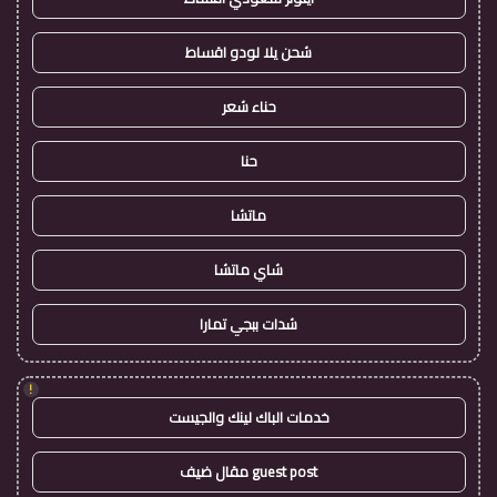
شحن يلا لودو اقساط
حناء شعر
حنا
ماتشا
شاي ماتشا
شدات ببجي تمارا
!
خدمات الباك لينك والجيست
guest post مقال ضيف