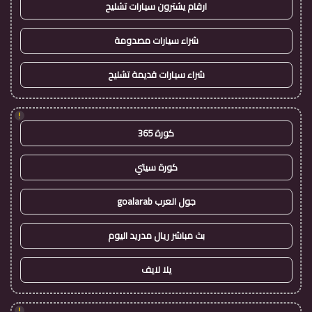
ارقام يشترون سيارات تشليح
شراء سيارات مصدومة
شراء سيارات قديمة تشليح
!
كورة 365
كورة سيتي
جول العرب goalarab
بث مباشر ريال مدريد اليوم
يلا لايف
!