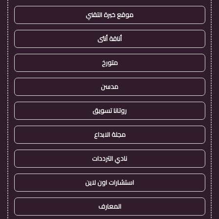
موقع خبرة التقني
أناقة أنثى
متورخ
مدسن
روتانا تسويق
مجلة الابداع
نادي الترددات
استشارات اون لاين
المعارف