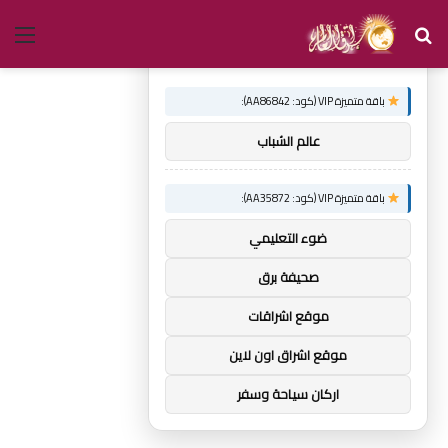
بحث
الق
×
توصيات :
عن
باقة متميزة VIP (كود: AA86842):
عالم الشباب
باقة متميزة VIP (كود: AA35872):
ضوء التعليمي
صحيفة برق
موقع اشراقات
موقع اشراق اون لاين
اركان سياحة وسفر