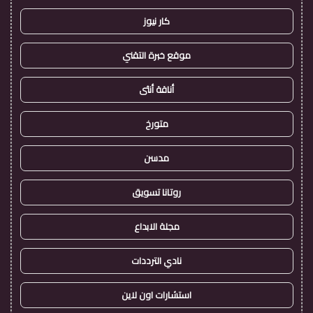
كار نيوز
موقع خبرة التقني
أناقة أنثى
متورخ
مدسن
روتانا تسويق
مجلة الابداع
نادي الترددات
استشارات اون لاين