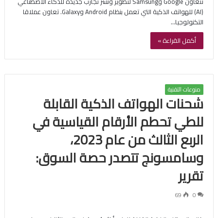
تتعاون Google وSamsung لتطوير ونشر تجارب جديدة للذكاء الاصطناعي
(AI) للهواتف الذكية التي تعمل بنظام Android وGalaxy. تعاون عملاقا
التكنولوجيا…
أكمل القراءة »
منوعات التقنية
شحنات الهواتف الذكية القابلة
للطي تحطم الأرقام القياسية في
الربع الثالث من عام 2023،
وسامسونج تتصدر حصة السوق:
تقرير
69
0