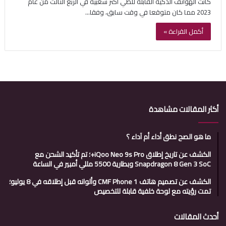
كانت الهواتف الذكية القابلة للطي أكثر شعبية في الربع الثالث من عام
2023 مما كان متوقعا في وقت سابق، وفقا…
أكمل القراءة »
أكثر المقالات مشاهدة
ما هو الصح نطق أداء أم آداء ؟
الكشف عن تاريخ إطلاق iQoo Neo 9s Pro+؛ تم تأكيد الشحن مع
Snapdragon 8 Gen 3 SoC وبطارية 5500 مللي أمبير في الساعة
الكشف عن تصميم هاتف CMF Phone 1 وألوانه قبل إطلاقه في 8 يوليو؛
تمت رؤيته مع لوحة خلفية قابلة للتخصيص
أحدث المقالات