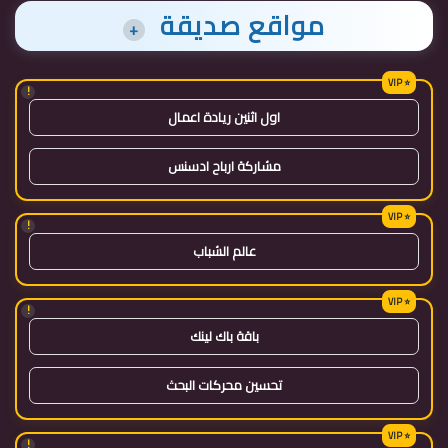
مواقع صديقة
+
!
اول اثنين ريادة اعمال
مشاركة ارباح ادسنس
!
عالم الشباب
!
باقة باك لينك
تحسين محركات البحث
!