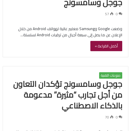
جوجل وسامسونج
57
0
وضعت Google وSamsung معايير عالية لهواتف Android من خلال
الإعلان عن ما يصل إلى سبعة أجيال من ترقيات Android لسلسلة…
أكمل القراءة »
منوعات التقنية
جوجل وسامسونج تؤكدان التعاون
من أجل تجارب “مثيرة” مدعومة
بالذكاء الاصطناعي
70
0