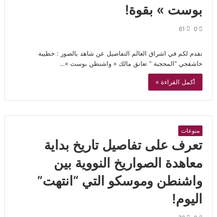
بوست » بقوة!
61
0
نقدم لكم في اشراق العالم التفاصيل عن شاهد بالصور : خطيبة
خاشقجي “المحجبة ” تعانق مالك « واشنطن بوست »…
أكمل القراءة »
منوعات
تعرف على تفاصيل تاريخ بداية
معاهدة الصواريخ النووية بين
واشنطن وموسكو التي “انتهت”
اليوم!