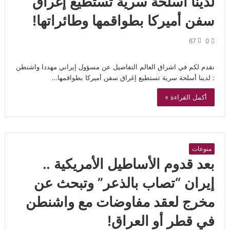
لدينا أسلحة سرية تستطيع إغراق
سفن أميركا بطواقمها وطائراتها!
67
0
نقدم لكم في اشراق العالم التفاصيل عن مسؤول إيراني مهددا واشنطن
: لدينا أسلحة سرية تستطيع إغراق سفن أميركا بطواقمها…
أكمل القراءة »
منوعات
بعد قدوم الأساطيل الأمريكية ..
إيران “تصاب بالذعر” وتبحث عن
مخرج لعقد مفاوضات مع واشنطن
في قطر أو العراق!