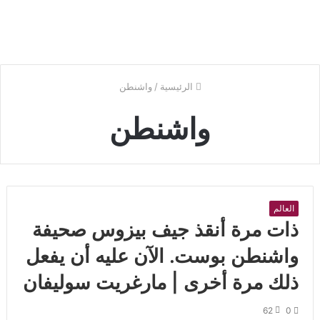
الرئيسية
/
واشنطن
واشنطن
العالم
ذات مرة أنقذ جيف بيزوس صحيفة
واشنطن بوست. الآن عليه أن يفعل
ذلك مرة أخرى | مارغريت سوليفان
62
0