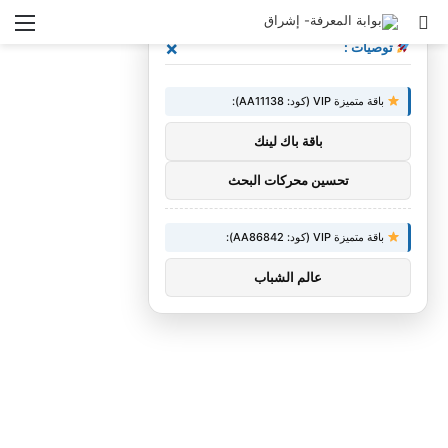
بحث
الق
×
توصيات :
عن
باقة متميزة VIP (كود: AA11138):
باقة باك لينك
تحسين محركات البحث
باقة متميزة VIP (كود: AA86842):
عالم الشباب