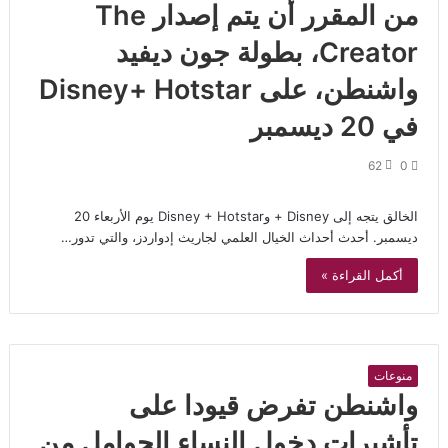
من المقرر أن يتم إصدار The
Creator، بطولة جون ديفيد
واشنطن، على Disney+ Hotstar
في 20 ديسمبر
62
0
الخالق يتجه إلى Disney + وDisney + Hotstar يوم الأربعاء 20
ديسمبر. أحدث أحداث الخيال العلمي لجاريث إدواردز، والتي تدور…
أكمل القراءة »
منوعات
واشنطن تفرض قيودا على
تأشيرات دخول النساء الحوامل من