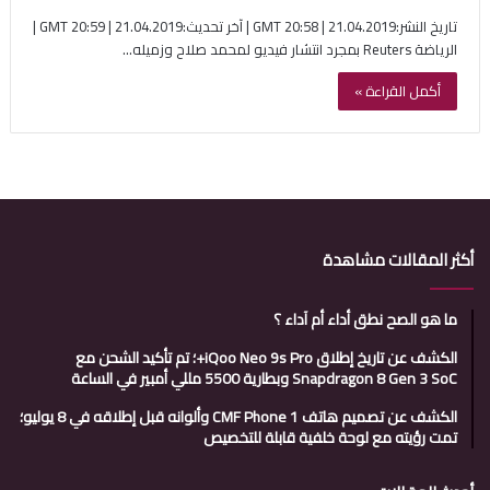
تاريخ النشر:21.04.2019 | 20:58 GMT | آخر تحديث:21.04.2019 | 20:59 GMT |
الرياضة Reuters بمجرد انتشار فيديو لمحمد صلاح وزميله…
أكمل القراءة »
أكثر المقالات مشاهدة
ما هو الصح نطق أداء أم آداء ؟
الكشف عن تاريخ إطلاق iQoo Neo 9s Pro+؛ تم تأكيد الشحن مع
Snapdragon 8 Gen 3 SoC وبطارية 5500 مللي أمبير في الساعة
الكشف عن تصميم هاتف CMF Phone 1 وألوانه قبل إطلاقه في 8 يوليو؛
تمت رؤيته مع لوحة خلفية قابلة للتخصيص