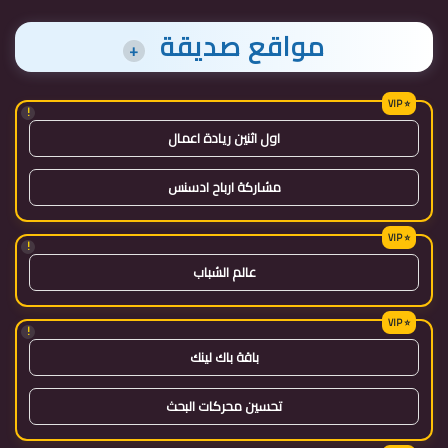
مواقع صديقة
+
!
اول اثنين ريادة اعمال
مشاركة ارباح ادسنس
!
عالم الشباب
!
باقة باك لينك
تحسين محركات البحث