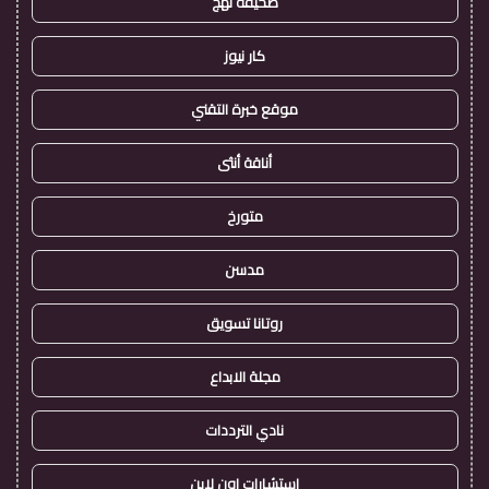
صحيفة نهج
كار نيوز
موقع خبرة التقني
أناقة أنثى
متورخ
مدسن
روتانا تسويق
مجلة الابداع
نادي الترددات
استشارات اون لاين