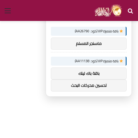
بحث
الق
×
توصيات :
عن
باقة متميزة VIP (كود: AA26790):
ماسنجر المسلم
باقة متميزة VIP (كود: AA11138):
باقة باك لينك
تحسين محركات البحث