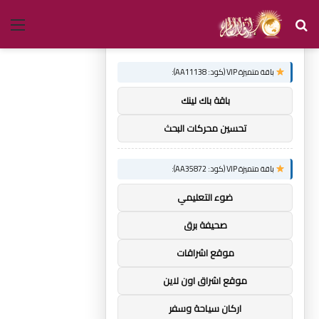
بحث
الق
×
توصيات :
عن
باقة متميزة VIP (كود: AA11138):
باقة باك لينك
تحسين محركات البحث
باقة متميزة VIP (كود: AA35872):
ضوء التعليمي
صحيفة برق
موقع اشراقات
موقع اشراق اون لاين
اركان سياحة وسفر