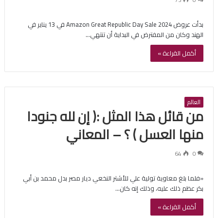
بدأت عروض Amazon Great Republic Day Sale 2024 في 13 يناير في
الهند وكان من المفترض في البداية أن تنتهي…
أكمل القراءة »
العالم
من قائل هذا المثل :( إن لله جنودا
منها العسل ) ؟ – المعاني
64
0
«فلما بلغ معاوية تولية علي للأشتر النخعي ديار مصر بدل محمد بن أبي
بكر عظم ذلك عليه، وذلك إنه كان…
أكمل القراءة »