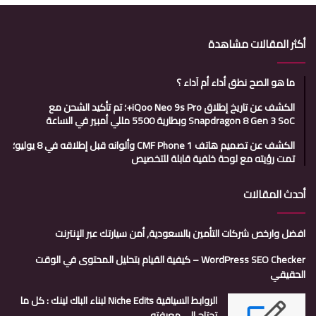
أكثر المقالات مشاهدة
ما هو الصح نطق أداء أم آداء ؟
الكشف عن تاريخ إطلاق iQoo Neo 9s Pro+؛ تم تأكيد الشحن مع
Snapdragon 8 Gen 3 SoC وبطارية 5500 مللي أمبير في الساعة
الكشف عن تصميم هاتف CMF Phone 1 وألوانه قبل إطلاقه في 8 يوليو؛
تمت رؤيته مع لوحة خلفية قابلة للتخصيص
أحدث المقالات
افضل وارخص شركات التأمين بالسعودية, أمن سيارتك عبر الإنترنت
WordPress SEO Checker – كيفية القيام بتحليل المحتوى في الوقت
الحقيقي
الروابط السياقية Niche Edits لبناء الباك لينك : كل ما
تحتاج إلى معرفته