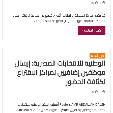
59
0
قد تكون مراكز السحابة والبيانات، أقوى قطاع في صناعة الرقائق، هي
المشكلة التالية: تظهر الدلائل أن النمو قد يتباطأ فيما…
أكمل القراءة »
حول العالم
الوطنية للانتخابات المصرية: إرسال
موظفين إضافيين لمراكز الاقتراع
لكثافة الحضور
59
0
Reuters AMR ABDALLAH DALSH أرسلت الهيئة الوطنية للانتخابات
المصرية موظفين إضافيين لمراكز التصويت ضمن استفتاء التعديلات