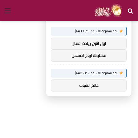
بحث
الق
×
توصيات :
عن
باقة متميزة VIP (كود: AA38045):
اول اثنين ريادة اعمال
مشاركة ارباح ادسنس
باقة متميزة VIP (كود: AA86842):
عالم الشباب