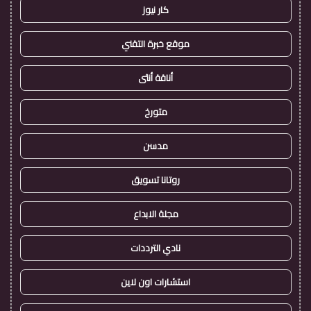
كار نيوز
موقع خبرة التقني
أناقة أنثى
متورخ
مدسن
روتانا تسويق
مجلة الابداع
نادي الترددات
استشارات اون لاين