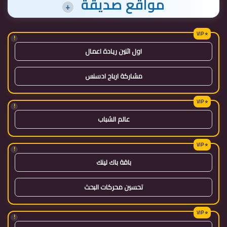
مواقع صديقة
+
!
اول اثنين ريادة اعمال
مشاركة ارباح ادسنس
!
عالم الشباب
!
باقة باك لينك
تحسين محركات البحث
!