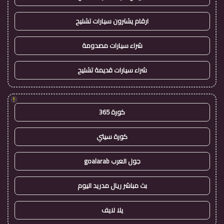
ارقام يشترون سيارات تشليح
شراء سيارات مصدومة
شراء سيارات قديمة تشليح
!
كورة 365
كورة سيتي
جول العرب goalarab
بث مباشر ريال مدريد اليوم
يلا لايف