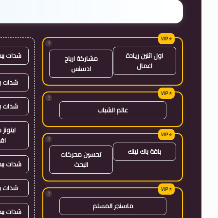
!
شدات بب
اول اثنين ريادة
مشاركة ارباح
اعمال
ادسنس
شدات بب
!
شدات ب
عالم الشباب
ايتون
!
اق
باقة باك لينك
تحسين محركات
شدات بب
البحث
شدات ب
!
ماسنجر المسلم
شدات بب