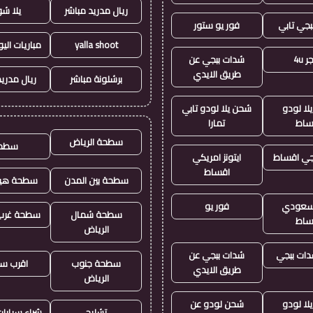
ريال مدريد مباشر
يلا ش
بجي تابي
فور يو ستور
yalla shoot
مباريات الي
 4u
شدات ببجي عن
طريق الايدي
برشلونة مباشر
ريال مدريد
لا لودو
شحن يلا لودو تابي
ساط
تمارا
سطحة الرياض
سطح
جي اقساط
ايتونز امريكي
اقساط
سطحة بين المدن
سطحة هيد
ز سعودي
فور يو
سطحة شمال
سطحة غرب 
ساط
الرياض
ات ببجي
شدات ببجي عن
سطحة جنوب
اقرب س
طريق الايدي
الرياض
لا لودو
شحن لودو عن
تشليح
شراء سيارا