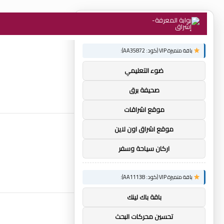
×
توصيات :
باقة متميزة VIP (كود: AA35872):
ضوء التعليمي
صحيفة برق
موقع اشراقات
موقع اشراق اون لاين
اركان سياحة وسفر
باقة متميزة VIP (كود: AA11138):
باقة باك لينك
تحسين محركات البحث