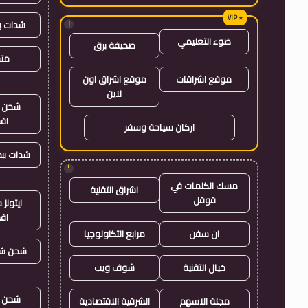
شدات ب
!
ضوء التعليمي
صحيفة برق
متجر
موقع اشراقات
موقع اشراق اون
لاين
شحن ي
اق
اركان سياحة وسفر
شدات بب
!
مسك الكلمات في
اشراق التقنية
قوقل
ايتون
اق
ان سفن
مرابع التكنولوجيا
شحن شد
خيال التقنية
شوف ويب
شحن ي
مجلة الاسهم
الشرقية الاقتصادية