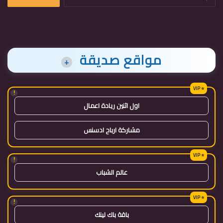
عن:
مواقع صديقة
+
!
اول اثنين ريادة اعمال
مشاركة ارباح ادسنس
!
عالم الشباب
!
باقة باك لينك