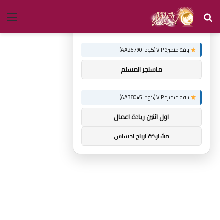
بحث
الق
×
توصيات :
عن
باقة متميزة VIP (كود: AA26790):
ماسنجر المسلم
باقة متميزة VIP (كود: AA38045):
اول اثنين ريادة اعمال
مشاركة ارباح ادسنس