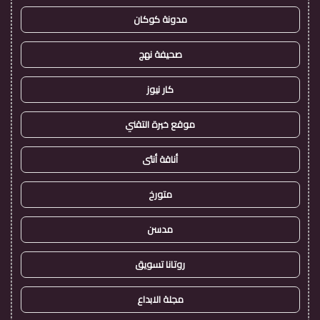
مدونة كوكان
صحيفة نهج
كار نيوز
موقع خبرة التقني
أناقة أنثى
متورخ
مدسن
روتانا تسويق
مجلة الابداع