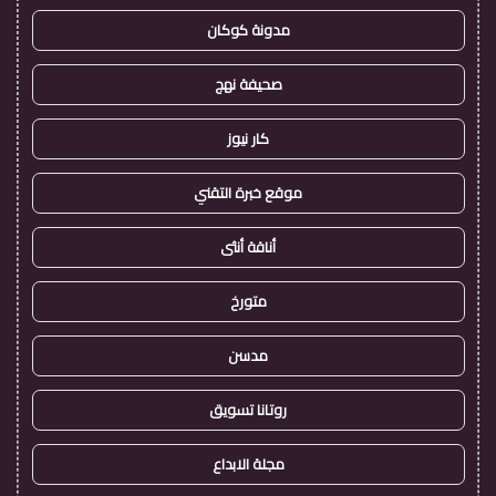
مدونة كوكان
صحيفة نهج
كار نيوز
موقع خبرة التقني
أناقة أنثى
متورخ
مدسن
روتانا تسويق
مجلة الابداع