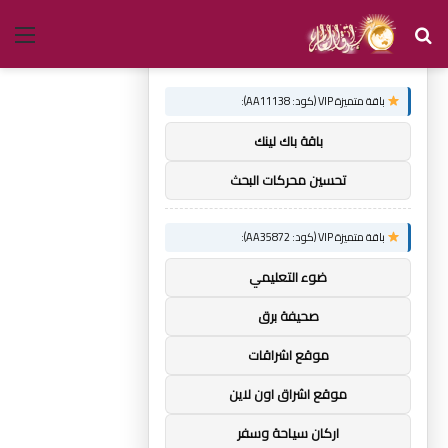
بحث
الق
×
توصيات :
عن
باقة متميزة VIP (كود: AA11138):
باقة باك لينك
تحسين محركات البحث
باقة متميزة VIP (كود: AA35872):
ضوء التعليمي
صحيفة برق
موقع اشراقات
موقع اشراق اون لاين
اركان سياحة وسفر