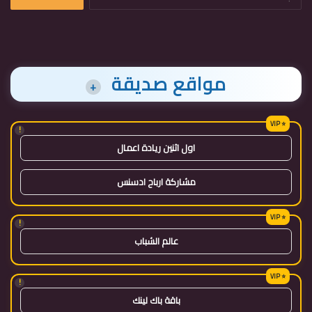
عن:
مواقع صديقة
+
!
اول اثنين ريادة اعمال
مشاركة ارباح ادسنس
!
عالم الشباب
!
باقة باك لينك