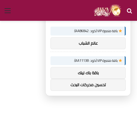
بحث
الق
×
توصيات :
عن
باقة متميزة VIP (كود: AA86842):
عالم الشباب
باقة متميزة VIP (كود: AA11138):
باقة باك لينك
تحسين محركات البحث