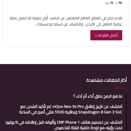
58
0
نقدم لكم في اشراق العالم التفاصيل عن شاهد: أول صورة للداعشي منفذ
عملية الطعن في الأردن.. والكشف عن اسمه وجنسيته!…
أكمل القراءة »
أكثر المقالات مشاهدة
ما هو الصح نطق أداء أم آداء ؟
الكشف عن تاريخ إطلاق iQoo Neo 9s Pro+؛ تم تأكيد الشحن مع
Snapdragon 8 Gen 3 SoC وبطارية 5500 مللي أمبير في الساعة
الكشف عن تصميم هاتف CMF Phone 1 وألوانه قبل إطلاقه في 8 يوليو؛
تمت رؤيته مع لوحة خلفية قابلة للتخصيص