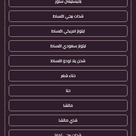
بلايستيشن ستور
شدات ببجي اقساط
ايتونز امريكي اقساط
ايتونز سعودي اقساط
شحن يلا لودو اقساط
حناء شعر
حنا
ماتشا
شاي ماتشا
شدات ببجي تمارا