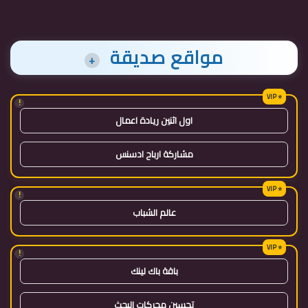
مواقع صديقة
+
!
اول اثنين ريادة اعمال
مشاركة ارباح ادسنس
!
عالم الشباب
!
باقة باك لينك
تحسين محركات البحث