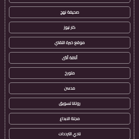
صحيفة نهج
كار نيوز
موقع خبرة التقني
أناقة أنثى
متورخ
مدسن
روتانا تسويق
مجلة الابداع
نادي الترددات