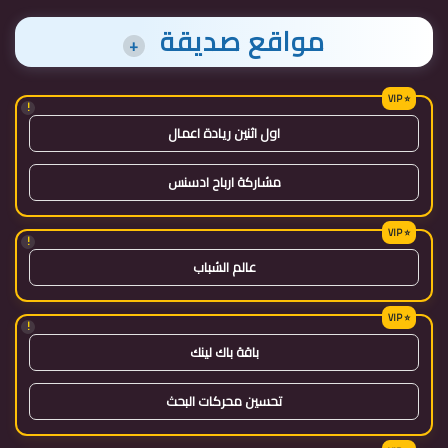
مواقع صديقة
+
!
اول اثنين ريادة اعمال
مشاركة ارباح ادسنس
!
عالم الشباب
!
باقة باك لينك
تحسين محركات البحث