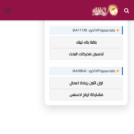
بحث
الق
×
توصيات :
عن
باقة متميزة VIP (كود: AA11138):
باقة باك لينك
تحسين محركات البحث
باقة متميزة VIP (كود: AA38045):
اول اثنين ريادة اعمال
مشاركة ارباح ادسنس