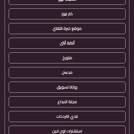
كار نيوز
موقع خبرة التقني
أناقة أنثى
متورخ
مدسن
روتانا تسويق
مجلة الابداع
نادي الترددات
استشارات اون لاين