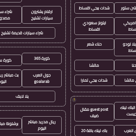
يشن ستور
شدات ببجي اقساط
ارقام يشترون
شراء سي
سيارات تشليح
مصدو
 امريكي
ايتونز سعودي
ساط
اقساط
شراء سيارات قديمة تشليح
لا لودو
حناء شعر
ساط
كورة 365
كورة س
نا
ماتشا
جول العرب
بث مباشر ري
ماتشا
شدات ببجي تمارا
goalarab
اليو
يلا لايف
!
لباك لينك
guest post مقال
جيست
ضيف
ريال مدريد مباشر
برشلونة مبا
اليوم
العرب
باك لينك باقة 20