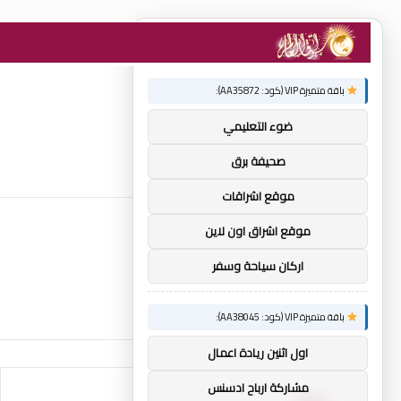
×
توصيات :
باقة متميزة VIP (كود: AA35872):
ضوء التعليمي
صحيفة برق
موقع اشراقات
موقع اشراق اون لاين
اركان سياحة وسفر
باقة متميزة VIP (كود: AA38045):
اول اثنين ريادة اعمال
مشاركة ارباح ادسنس