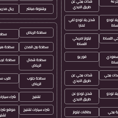
 4u
شدات ببجي عن
طريق الايدي
برشلونة مباشر
ريال مدريد
لا لودو
شحن يلا لودو تابي
ساط
تمارا
سطحة الرياض
سطح
جي اقساط
ايتونز امريكي
اقساط
سطحة بين المدن
سطحة هيد
ز سعودي
فور يو
سطحة شمال
سطحة غرب 
ساط
الرياض
ات ببجي
شدات ببجي عن
سطحة جنوب
اقرب س
طريق الايدي
الرياض
لا لودو
شحن لودو عن
تشليح
شراء سيارا
طريق الايدي
شراء سيارات تشليح
موقع شراء 
ة ببجي
بطاقات ايتونز
تشلي