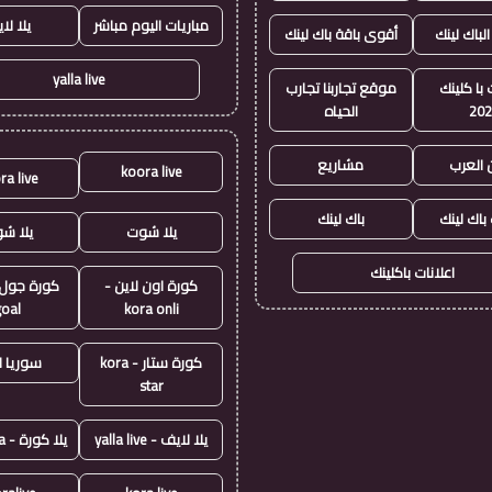
مباريات اليوم مباشر
يلا لا
الباك لينك
أقوى باقة باك لينك
yalla live
با كلينك
موقع تجاربنا تجارب
20
الحياه
 العرب
مشاريع
koora live
ra live
 باك لينك
باك لينك
يلا شوت
يلا ش
اعلانات باكلينك
كورة اون لاين -
goal
kora onli
كورة ستار - kora
سوريا ل
star
يلا لايف - yalla live
يلا كورة - yallakora