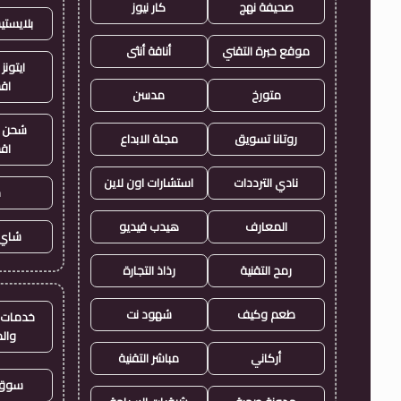
صحيفة نهج
كار نيوز
بلايست
موقع خبرة التقني
أناقة أنثى
ايتونز
اق
متورخ
مدسن
شحن ي
روتانا تسويق
مجلة الابداع
اق
نادي الترددات
استشارات اون لاين
ح
المعارف
هيدب فيديو
شاي 
رمح التقنية
رذاذ التجارة
طعم وكيف
شهود نت
خدمات ا
وال
أركاني
مباشر التقنية
سوق 