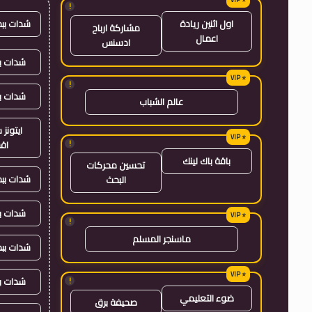
!
شدات بب
اول اثنين ريادة
مشاركة ارباح
اعمال
ادسنس
شدات بب
!
شدات ب
عالم الشباب
ايتون
!
اق
باقة باك لينك
تحسين محركات
شدات بب
البحث
شدات ب
!
ماسنجر المسلم
شدات بب
شدات ب
!
ضوء التعليمي
صحيفة برق