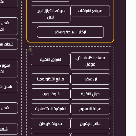
متجر
موقع اشراقات
موقع اشراق اون
لاين
شحن ي
اق
اركان سياحة وسفر
شدات بب
!
مسك الكلمات في
اشراق التقنية
قوقل
ايتون
اق
ان سفن
مرابع التكنولوجيا
شحن شد
خيال التقنية
شوف ويب
شحن ي
مجلة الاسهم
الشرقية الاقتصادية
عالم الايفون
مدونة كوكان
شعبي