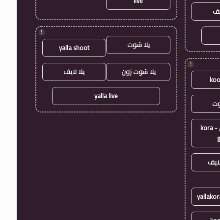
live
يف
!
يلا شوت
yalla shoot
!
يلا شوت زون
يلا لايف
koo
yalla live
وت
كورة جول - kora
ايف