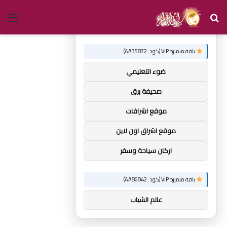
بحث
الق
×
توصيات :
عن
باقة متميزة VIP (كود: AA35872):
ضوء التعليمي
صحيفة برق
موقع اشراقات
موقع اشراق اون لاين
اركان سياحة وسفر
باقة متميزة VIP (كود: AA86842):
عالم الشباب