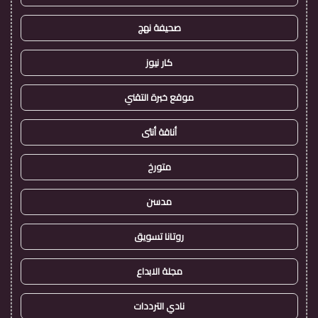
صحيفة نهج
كار نيوز
موقع خبرة التقني
أناقة أنثى
متورخ
مدسن
روتانا تسويق
مجلة الابداع
نادي الترددات