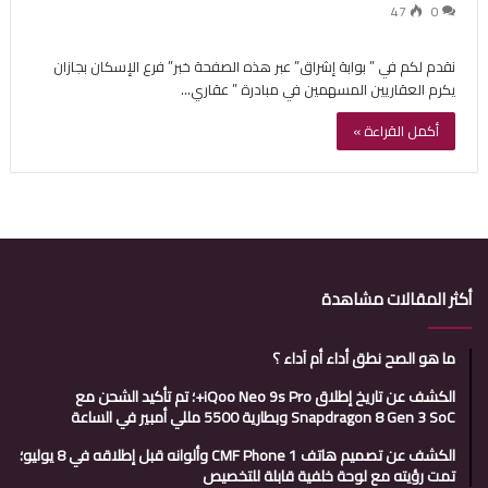
47
0
نقدم لكم في ” بوابة إشراق” عبر هذه الصفحة خبر” فرع الإسكان بجازان
يكرم العقاريين المسهمين في مبادرة ” عقاري…
أكمل القراءة »
أكثر المقالات مشاهدة
ما هو الصح نطق أداء أم آداء ؟
الكشف عن تاريخ إطلاق iQoo Neo 9s Pro+؛ تم تأكيد الشحن مع
Snapdragon 8 Gen 3 SoC وبطارية 5500 مللي أمبير في الساعة
الكشف عن تصميم هاتف CMF Phone 1 وألوانه قبل إطلاقه في 8 يوليو؛
تمت رؤيته مع لوحة خلفية قابلة للتخصيص