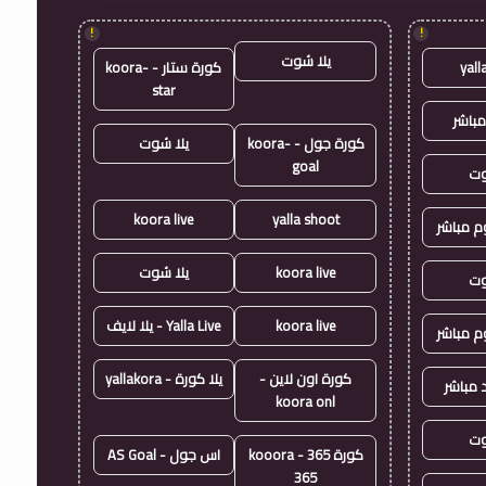
!
!
يلا شوت
yall
كورة ستار - koora-
star
مباشر
كورة جول - koora-
يلا شوت
goal
وت
koora live
yalla shoot
وم مباشر
koora live
يلا شوت
وت
koora live
Yalla Live - يلا لايف
وم مباشر
كورة اون لاين -
يلا كورة - yallakora
 مباشر
koora onl
وت
كورة 365 - kooora
اس جول - AS Goal
365