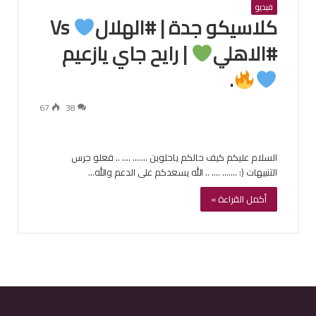
فيديو
كلاسيكو جدة | #الهلال
Vs
#الاهلي
| رايح جاي يازعيم
.
67
38
السلام عليكم كيف حالكم ياحلوين ……. …. .. فعلو جرس
التنبيهات (: ……. …. .. الله يسعدكم على الدعم والله…
أكمل القراءة »