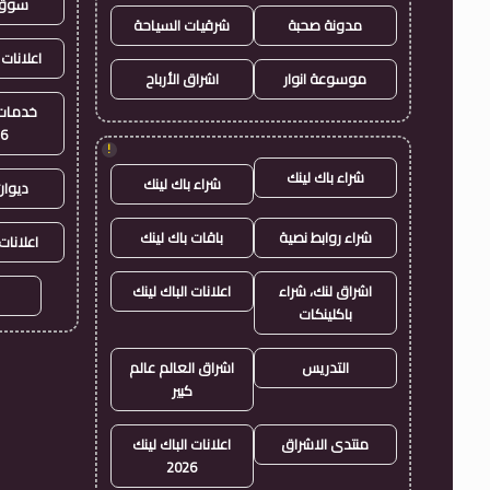
سوق 
مدونة صحبة
شرقيات السياحة
اعلانات 
موسوعة انوار
اشراق الأرباح
خدمات 
26
!
شراء باك لينك
شراء باك لينك
ديوان
شراء روابط نصية
باقات باك لينك
اعلانات
اشراق لنك، شراء
اعلانات الباك لينك
باكلينكات
التدريس
اشراق العالم عالم
كبير
منتدى الاشراق
اعلانات الباك لينك
2026