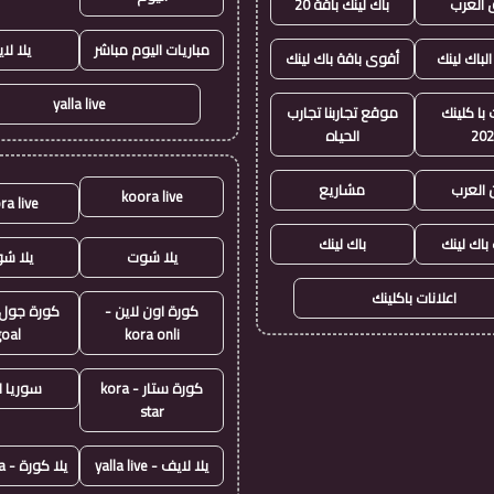
العرب
باك لينك باقة 20
مباريات اليوم مباشر
يلا لا
الباك لينك
أقوى باقة باك لينك
yalla live
با كلينك
موقع تجاربنا تجارب
20
الحياه
 العرب
مشاريع
koora live
ra live
 باك لينك
باك لينك
يلا شوت
يلا ش
اعلانات باكلينك
كورة اون لاين -
goal
kora onli
كورة ستار - kora
سوريا ل
star
يلا لايف - yalla live
يلا كورة - yallakora