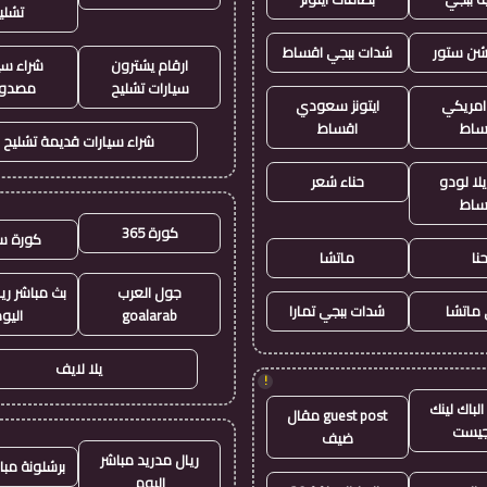
تشلي
يشن ستور
شدات ببجي اقساط
ارقام يشترون
شراء سي
سيارات تشليح
مصدو
 امريكي
ايتونز سعودي
ساط
اقساط
شراء سيارات قديمة تشليح
لا لودو
حناء شعر
ساط
كورة 365
كورة س
نا
ماتشا
جول العرب
بث مباشر ري
ماتشا
شدات ببجي تمارا
goalarab
اليو
يلا لايف
!
لباك لينك
guest post مقال
جيست
ضيف
ريال مدريد مباشر
برشلونة مبا
اليوم