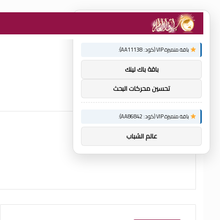
×
توصيات :
باقة متميزة VIP (كود: AA11138):
باقة باك لينك
تحسين محركات البحث
باقة متميزة VIP (كود: AA86842):
عالم الشباب