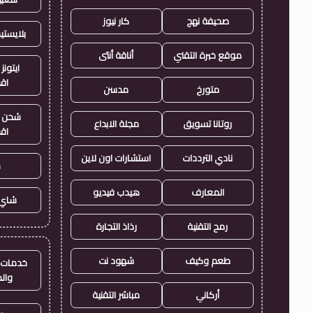
صحيفة نهج
كار نيوز
بلايست
موقع خبرة التقني
أناقة أنثى
ايتونز
اق
متورخ
مدسن
شحن ي
روتانا تسويق
مجلة الابداع
اق
نادي الترددات
استشارات اون لاين
ح
المعارف
هيدب فيديو
شاي 
رمح التقنية
رذاذ التجارة
طعم وكيف
شهود نت
خدمات ا
وال
أركاني
مباشر التقنية