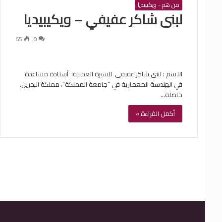
من هم - ويكيبيديا
‏لبنى شاكر عفيفي – ويكيبيديا
65
0
الاسم : ‏لبنى شاكر عفيفي ‏ السيرة العملية: ‏ أستاذة مساعدة
في الهندسة المعمارية في “جامعة المملكة“، مملكة البحرين.
حاصلة…
أكمل القراءة »