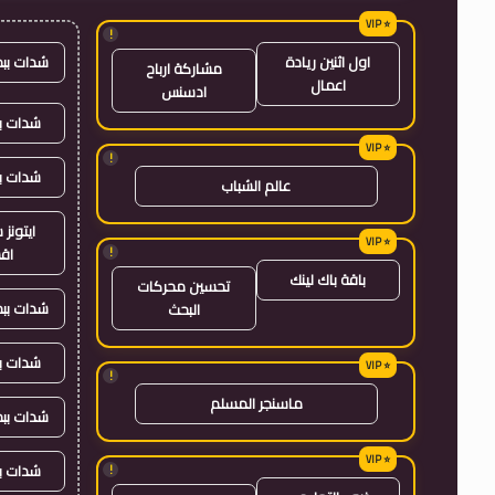
!
شدات بب
اول اثنين ريادة
مشاركة ارباح
اعمال
ادسنس
شدات بب
!
شدات ب
عالم الشباب
ايتون
!
اق
باقة باك لينك
تحسين محركات
شدات بب
البحث
شدات ب
!
ماسنجر المسلم
شدات بب
شدات ب
!