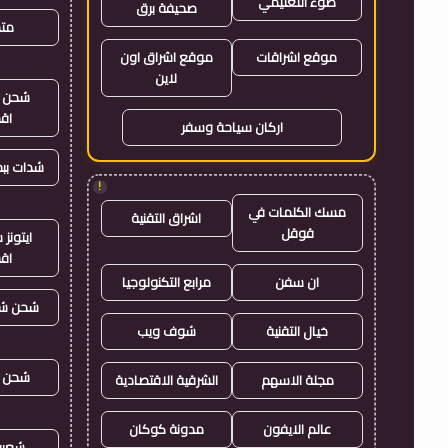
ضوء التعليمي
صحيفة برق
متجر
موقع اشراقات
موقع اشراق اون
لاين
شحن ي
اق
اركان سياحة وسفر
شدات بب
!
مسك الكلمات في
اشراق التقنية
قوقل
ايتون
اق
ان سفن
مرابع التكنولوجيا
شحن شد
خيال التقنية
شوف ويب
شحن ي
مجلة الاسهم
الشرقية الاقتصادية
عالم الايفون
مدونة كوكان
شعبي