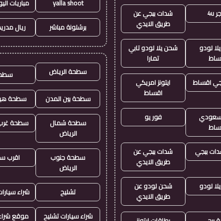
yalla shoot
مباريات الي
 4u
شدات ببجي عن
طريق الايدي
برشلونة مباشر
ريال مدريد
لا لودو
شحن يلا لودو تابي
ساط
تمارا
سطحة الرياض
سطح
جي اقساط
ايتونز امريكي
اقساط
سطحة بين المدن
سطحة هيد
ز سعودي
فور يو
سطحة شمال
سطحة غرب 
ساط
الرياض
ات ببجي
شدات ببجي عن
سطحة جنوب
اقرب س
طريق الايدي
الرياض
لا لودو
شحن لودو عن
تشليح
شراء سيارا
طريق الايدي
شراء سيارات تشليح
موقع شراء 
ة ببجي
بطاقات ايتونز