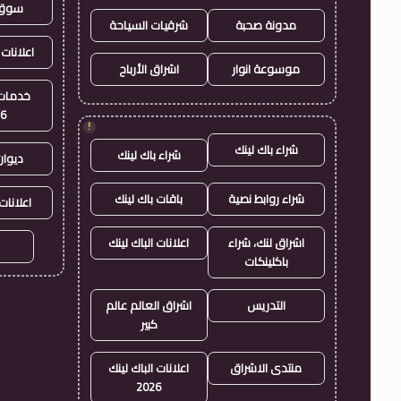
سوق 
مدونة صحبة
شرقيات السياحة
اعلانات 
موسوعة انوار
اشراق الأرباح
خدمات 
26
!
شراء باك لينك
شراء باك لينك
ديوان
شراء روابط نصية
باقات باك لينك
اعلانات
اشراق لنك، شراء
اعلانات الباك لينك
باكلينكات
التدريس
اشراق العالم عالم
كبير
منتدى الاشراق
اعلانات الباك لينك
2026