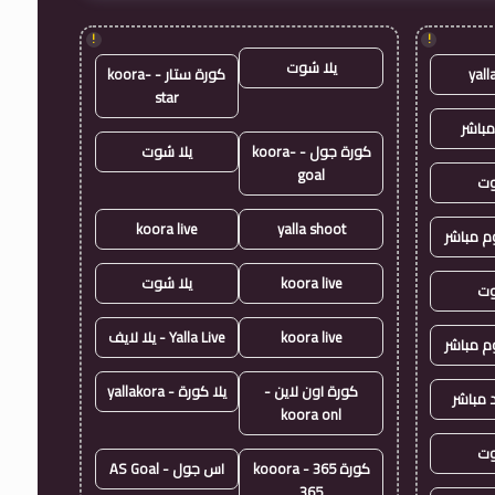
!
!
يلا شوت
yall
كورة ستار - koora-
star
مباشر
كورة جول - koora-
يلا شوت
goal
وت
koora live
yalla shoot
وم مباشر
koora live
يلا شوت
وت
koora live
Yalla Live - يلا لايف
وم مباشر
كورة اون لاين -
يلا كورة - yallakora
 مباشر
koora onl
وت
كورة 365 - kooora
اس جول - AS Goal
365