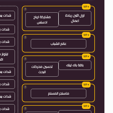
!
شدات بب
اول اثنين ريادة
مشاركة ارباح
اعمال
ادسنس
شدات بب
!
شدات ب
عالم الشباب
ايتون
!
اق
باقة باك لينك
تحسين محركات
شدات بب
البحث
شدات ب
!
ماسنجر المسلم
شدات بب
شدات ب
!