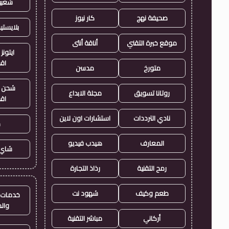
شعبي
صحيفة نهج
كار نيوز
بلايست
موقع خبرة التقني
أناقة أنثى
ايتونز
اق
متورخ
مدسن
شحن ي
روتانا تسويق
مجلة الابداع
اق
نادي الترددات
استشارات اون لاين
ح
المعارف
هيدب فيديو
شاي 
رمح التقنية
رذاذ التجارة
طعم وكيف
شهود نت
خدمات ا
وال
أركاني
مباشر التقنية