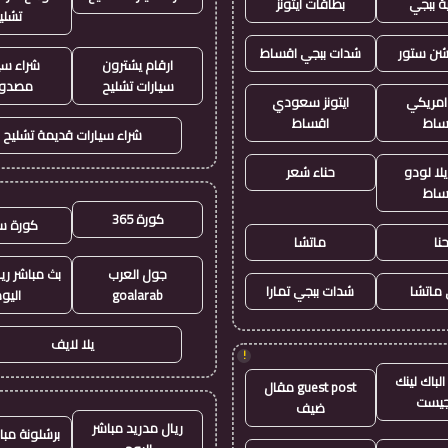
ة ببجي
بطاقات ايتونز
تشلي
يشن ستور
شدات ببجي اقساط
ارقام يشترون
شراء سي
سيارات تشليح
مصدو
 امريكي
ايتونز سعودي
ساط
اقساط
شراء سيارات قديمة تشليح
لا لودو
حناء شعر
ساط
كورة 365
كورة س
نا
ماتشا
جول العرب
بث مباشر ري
ماتشا
شدات ببجي تمارا
goalarab
اليو
يلا لايف
!
لباك لينك
guest post مقال
جيست
ضيف
ريال مدريد مباشر
برشلونة مبا