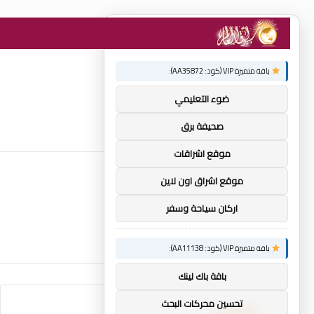
×
توصيات :
باقة متميزة VIP (كود: AA35872):
ضوء التعليمي
صحيفة برق
موقع اشراقات
موقع اشراق اون لاين
اركان سياحة وسفر
باقة متميزة VIP (كود: AA11138):
باقة باك لينك
تحسين محركات البحث
حول العالم