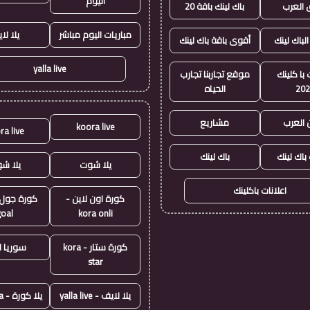
اليوم
العرب
باك لينك باقة 20
مباريات اليوم مباشر
يلا لا
الباك لينك
أقوى باقة باك لينك
yalla live
با كلينك
موقع تجاربنا تجارب
20
الحياه
 العرب
مشاريع
koora live
ra live
 باك لينك
باك لينك
يلا شوت
يلا ش
اعلانات باكلينك
كورة اون لاين -
goal
kora onli
كورة ستار - kora
سوريا ل
star
يلا لايف - yalla live
يلا كورة - yallakora