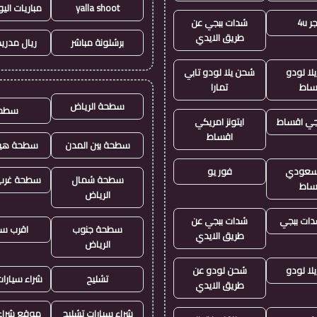
yalla shoot
مباريات الي
 4u
شدات ببجي عن
طريق الايدي
برشلونة مباشر
ريال مدريد
لا لودو
شحن يلا لودو تابي
ساط
تمارا
سطحة الرياض
سطح
جي اقساط
ايتونز امريكي
اقساط
سطحة بين المدن
سطحة هيد
ز سعودي
فور يو
سطحة شمال
سطحة غرب 
ساط
الرياض
ات ببجي
شدات ببجي عن
سطحة جنوب
اقرب س
طريق الايدي
الرياض
لا لودو
شحن لودو عن
تشليح
شراء سيارا
طريق الايدي
شراء سيارات تشليح
موقع شراء 