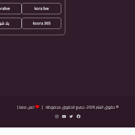
ralive
kora live
koora 365
يلا ش
© حقوق النشر 2026، جميع الحقوق محفوظة |
اعلن معنا
|
فيسبوك
تويتر
يوتيوب
انستقرام