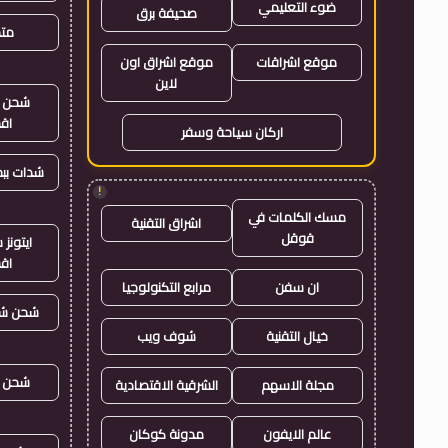
ضوء التعليمي
صحيفة برق
متجر
موقع اشراقات
موقع اشراق اون
لاين
شحن ي
اق
اركان سياحة وسفر
شدات بب
!
مسك الكلمات في
اشراق التقنية
قوقل
ايتون
اق
ان سفن
مرابع التكنولوجيا
شحن شد
خيال التقنية
شوف ويب
شحن ي
مجلة الاسهم
الشرقية الاقتصادية
عالم الايفون
مدونة كوكان