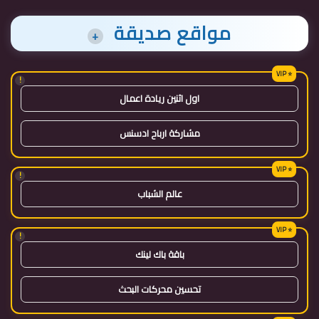
مواقع صديقة
+
!
اول اثنين ريادة اعمال
مشاركة ارباح ادسنس
!
عالم الشباب
!
باقة باك لينك
تحسين محركات البحث