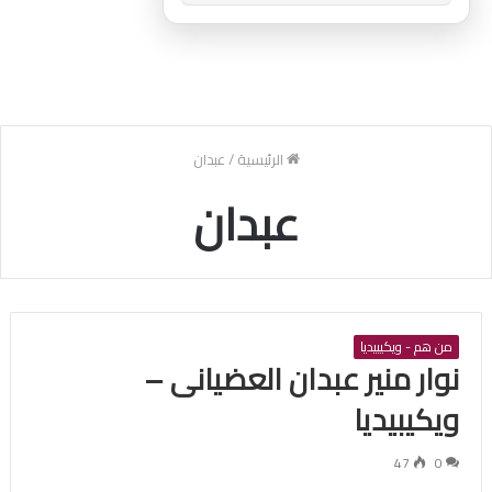
الرئيسية
/
عبدان
عبدان
من هم - ويكيبيديا
‏نوار منير عبدان العضيانى –
ويكيبيديا
47
0