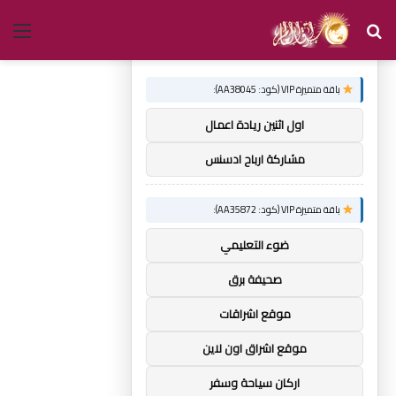
بحث
الق
×
توصيات :
عن
باقة متميزة VIP (كود: AA38045):
اول اثنين ريادة اعمال
مشاركة ارباح ادسنس
باقة متميزة VIP (كود: AA35872):
ضوء التعليمي
صحيفة برق
موقع اشراقات
موقع اشراق اون لاين
اركان سياحة وسفر