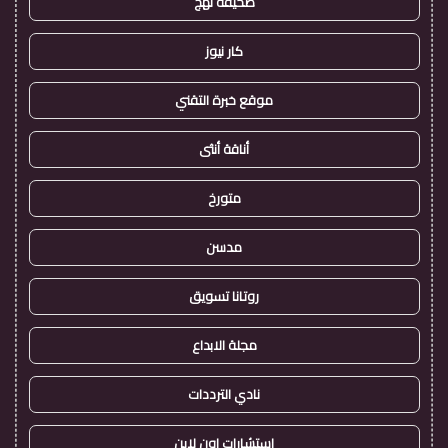
صحيفة نهج
كار نيوز
موقع خبرة التقني
أناقة أنثى
متورخ
مدسن
روتانا تسويق
مجلة الابداع
نادي الترددات
استشارات اون لاين