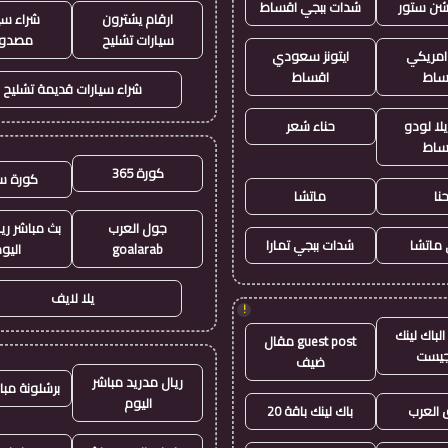
يشن ستور
شدات ببجي اقساط
ارقام يشترون
شراء سي
سيارات تشليح
مصدو
 امريكي
ايتونز سعودي
ساط
اقساط
شراء سيارات قديمة تشليح
لا لودو
حناء شعر
ساط
كورة 365
كورة س
نا
ماتشا
جول العرب
بث مباشر ري
ماتشا
شدات ببجي تمارا
goalarab
اليو
يلا لايف
!
لباك لينك
guest post مقال
جيست
ضيف
ريال مدريد مباشر
برشلونة مبا
اليوم
العرب
باك لينك باقة 20