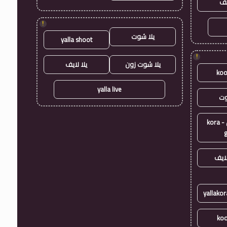
يف
!
يلا شوت
yalla shoot
!
يلا شوت زون
يلا لايف
koo
yalla live
وت
كورة جول - kora
ايف
koo