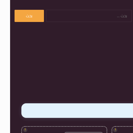
البحث
عن:
!
!