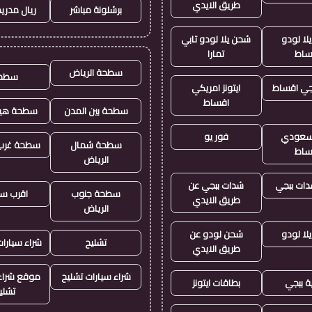
طريق الايدي
برشلونة مباشر
ريال مدريد
لا لودو
شحن يلا لودو تابي
ساط
تمارا
سطحة الرياض
سطح
جي اقساط
ايتونز امريكي
اقساط
سطحة بين المدن
سطحة هيد
ز سعودي
فور يو
سطحة شمال
سطحة غرب 
ساط
الرياض
ات ببجي
شدات ببجي عن
سطحة جنوب
اقرب س
طريق الايدي
الرياض
لا لودو
شحن لودو عن
تشليح
شراء سيارا
طريق الايدي
شراء سيارات تشليح
موقع شراء 
ة ببجي
بطاقات ايتونز
تشلي