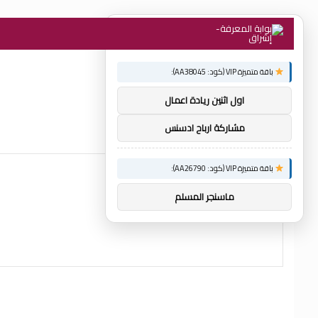
×
توصيات :
باقة متميزة VIP (كود: AA38045):
اول اثنين ريادة اعمال
مشاركة ارباح ادسنس
باقة متميزة VIP (كود: AA26790):
ماسنجر المسلم
منوعات