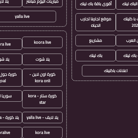
مباريات اليوم مباشر
يلا لا
الباك لينك
أقوى باقة باك لينك
yalla live
با كلينك
موقع تجاربنا تجارب
20
الحياه
 العرب
مشاريع
koora live
ra live
 باك لينك
باك لينك
يلا شوت
يلا ش
اعلانات باكلينك
كورة اون لاين -
goal
kora onli
كورة ستار - kora
سوريا ل
star
يلا لايف - yalla live
يلا كورة - yallakora
ralive
kora live