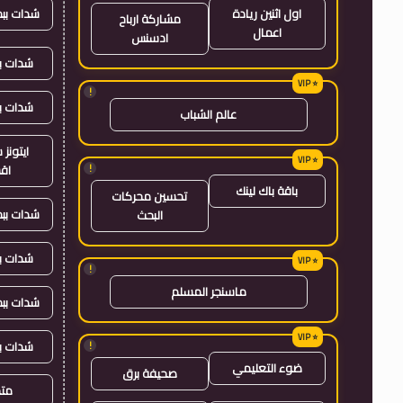
شدات بب
اول اثنين ريادة
مشاركة ارباح
اعمال
ادسنس
شدات بب
!
شدات ب
عالم الشباب
ايتون
!
اق
باقة باك لينك
تحسين محركات
شدات بب
البحث
شدات ب
!
ماسنجر المسلم
شدات بب
شدات ب
!
ضوء التعليمي
صحيفة برق
متجر