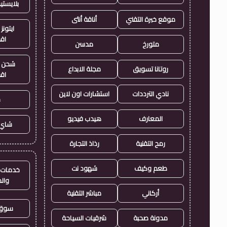
بلايست
موقع خبرة التقني
أناقة أنثى
ايتونز
اق
متورخ
مدسن
شحن ي
روتانا تسويق
مجلة الابداع
اق
نادي الترددات
استشارات اون لاين
ح
المعارف
هيدب فيديو
شاي 
رمح التقنية
رذاذ التجارة
طعم وكيف
شهود نت
خدمات ا
وال
أركاني
مباشر التقنية
سوق 
مدونة صحبة
شرقيات السياحة