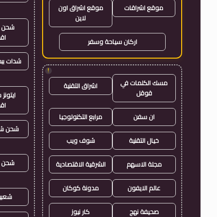
موقع اشراقات
موقع اشراق اون
لاين
شحن ي
اق
اركان سياحة وسفر
شدات بب
!
مسك الكلمات في
اشراق التقنية
قوقل
ايتون
اق
ان سفن
مرابع التكنولوجيا
شحن شد
خيال التقنية
شوف ويب
شحن ي
مجلة الاسهم
الشرقية الاقتصادية
عالم الايفون
مدونة كوكان
شعبي
صحيفة نهج
كار نيوز