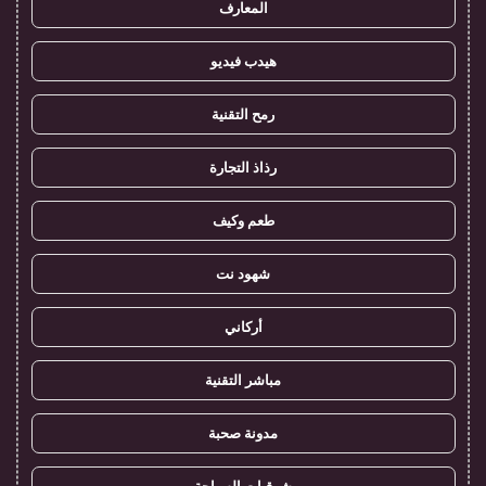
المعارف
هيدب فيديو
رمح التقنية
رذاذ التجارة
طعم وكيف
شهود نت
أركاني
مباشر التقنية
مدونة صحبة