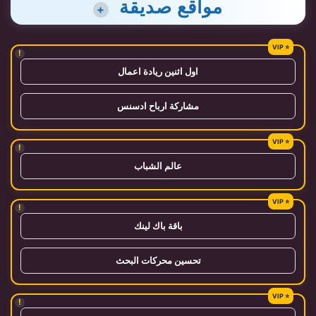
مواقع صديقة
+
!
اول اثنين ريادة اعمال
مشاركة ارباح ادسنس
!
عالم الشباب
!
باقة باك لينك
تحسين محركات البحث
!