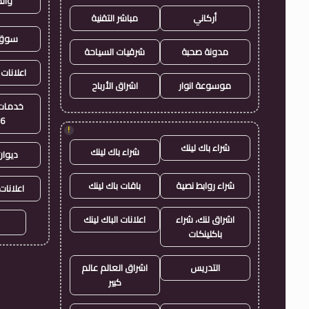
وال
أركاني
مباشر التقنية
سوق 
مدونة صحبة
شرقيات السياحة
اعلانات 
موسوعة انوار
اشراق الأرباح
خدمات 
26
!
شراء باك لينك
شراء باك لينك
ديوان
شراء روابط نصية
باقات باك لينك
اعلانات
اشراق لنك، شراء
اعلانات الباك لينك
باكلينكات
التدريس
اشراق العالم عالم
كبير