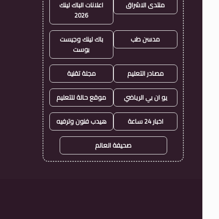
منتدى الاشراق
اعلانات الباك لينك
2026
مدسن طب
باك لينك وجيست
بوست
مصادر التعليم
مجلة تقنية
يو ان بي الرياضي
موقع حالة للتعليم
اخبار 24 ساعة
هيدب فنون وترفيه
صحيفة العالم