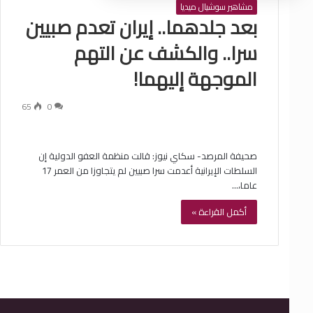
مشاهير سوشيال ميديا
بعد جلدهما.. إيران تعدم صبيين
سرا.. والكشف عن التهم
الموجهة إليهما!
65
0
صحيفة المرصد- سكاي نيوز: قالت منظمة العفو الدولية إن
السلطات الإيرانية أعدمت سرا صبيين لم يتجاوزا من العمر 17
عاما،…
أكمل القراءة »