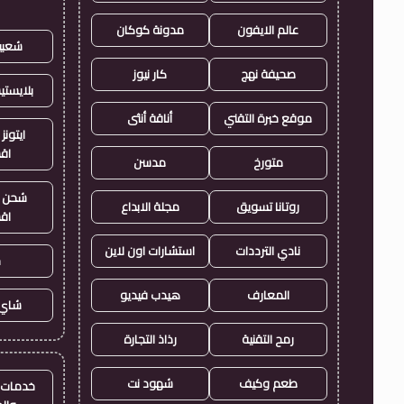
عالم الايفون
مدونة كوكان
شعبي
صحيفة نهج
كار نيوز
بلايست
موقع خبرة التقني
أناقة أنثى
ايتونز
اق
متورخ
مدسن
شحن ي
روتانا تسويق
مجلة الابداع
اق
نادي الترددات
استشارات اون لاين
ح
المعارف
هيدب فيديو
شاي 
رمح التقنية
رذاذ التجارة
طعم وكيف
شهود نت
خدمات ا