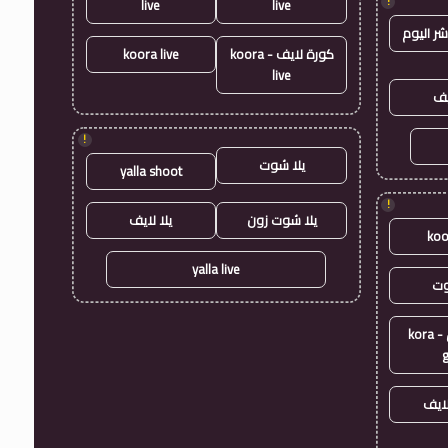
!
live
live
شر اليوم
كورة لايف - koora
koora live
live
يف
!
يلا شوت
yalla shoot
!
يلا شوت زون
يلا لايف
koo
yalla live
وت
كورة جول - kora
ايف