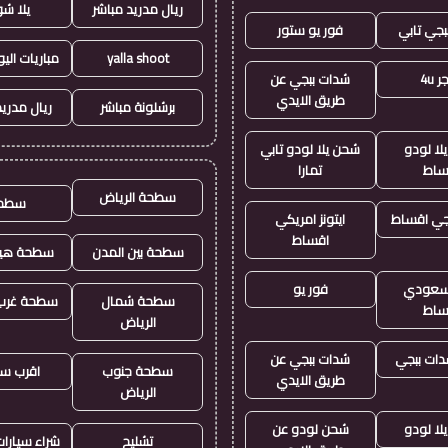
ريال مدريد مباشر
يلا ش
بجي تابي
فور يو ستور
yalla shoot
مباريات الي
 4u
شدات ببجي عن
طريق الايدي
برشلونة مباشر
ريال مدريد
لا لودو
شحن يلا لودو تابي
ساط
تمارا
سطحة الرياض
سطح
جي اقساط
ايتونز امريكي
اقساط
سطحة بين المدن
سطحة هيد
ز سعودي
فور يو
سطحة شمال
سطحة غرب 
ساط
الرياض
ات ببجي
شدات ببجي عن
سطحة جنوب
اقرب س
طريق الايدي
الرياض
لا لودو
شحن لودو عن
تشليح
شراء سيارا