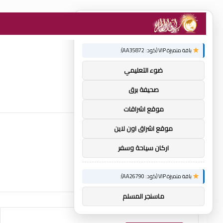
×
توصيات :
باقة متميزة VIP (كود: AA35872):
ضوء التعليمي
صحيفة برق
موقع اشراقات
موقع اشراق اون لاين
اركان سياحة وسفر
باقة متميزة VIP (كود: AA26790):
ماسنجر المسلم