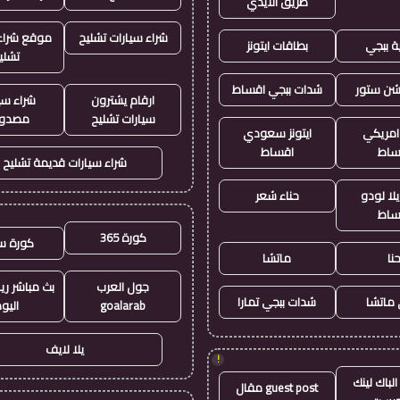
طريق الايدي
شراء سيارات تشليح
موقع شراء 
ة ببجي
بطاقات ايتونز
تشلي
يشن ستور
شدات ببجي اقساط
ارقام يشترون
شراء سي
سيارات تشليح
مصدو
 امريكي
ايتونز سعودي
ساط
اقساط
شراء سيارات قديمة تشليح
لا لودو
حناء شعر
ساط
كورة 365
كورة س
نا
ماتشا
جول العرب
بث مباشر ري
ماتشا
شدات ببجي تمارا
goalarab
اليو
يلا لايف
!
لباك لينك
guest post مقال