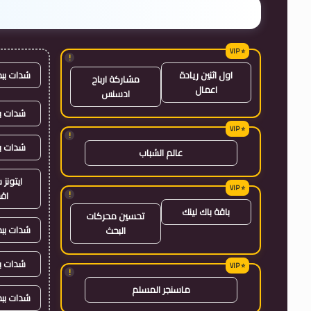
!
شدات بب
اول اثنين ريادة
مشاركة ارباح
اعمال
ادسنس
شدات بب
!
شدات ب
عالم الشباب
ايتون
!
اق
باقة باك لينك
تحسين محركات
شدات بب
البحث
شدات ب
!
ماسنجر المسلم
شدات بب