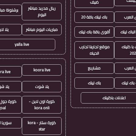
جيست
ضيف
ريال مدريد مباشر
برشلونة مبا
اليوم
العرب
باك لينك باقة 20
مباريات اليوم مباشر
يلا لا
الباك لينك
أقوى باقة باك لينك
yalla live
با كلينك
موقع تجاربنا تجارب
20
الحياه
 العرب
مشاريع
koora live
ra live
 باك لينك
باك لينك
يلا شوت
يلا ش
اعلانات باكلينك
كورة اون لاين -
goal
kora onli
كورة ستار - kora
سوريا ل
star