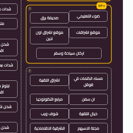
شدات ب
!
ضوء التعليمي
صحيفة برق
متجر
موقع اشراقات
موقع اشراق اون
لاين
شحن ي
اق
اركان سياحة وسفر
شدات بب
!
مسك الكلمات في
اشراق التقنية
قوقل
ايتون
اق
ان سفن
مرابع التكنولوجيا
شحن شد
خيال التقنية
شوف ويب
شحن ي
مجلة الاسهم
الشرقية الاقتصادية