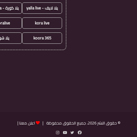
يلا لايف - yalla live
يلا كورة - yallakora
ralive
kora live
koora 365
يلا ش
© حقوق النشر 2026، جميع الحقوق محفوظة |
اعلن معنا
|
فيسبوك
تويتر
يوتيوب
انستقرام