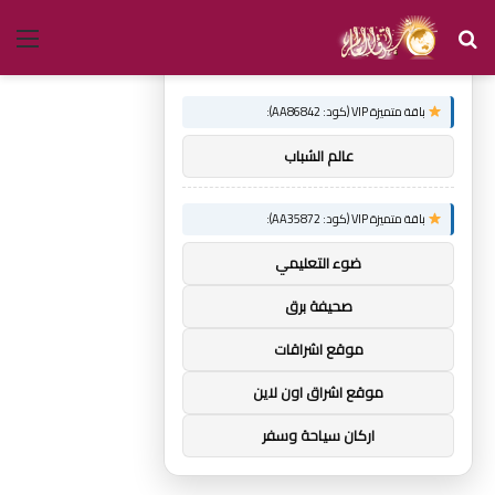
بحث
الق
×
توصيات :
عن
باقة متميزة VIP (كود: AA86842):
عالم الشباب
باقة متميزة VIP (كود: AA35872):
ضوء التعليمي
صحيفة برق
موقع اشراقات
موقع اشراق اون لاين
اركان سياحة وسفر