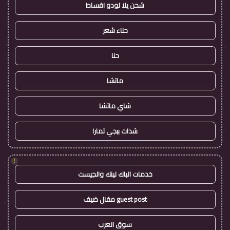
شحن يلا لودو اقساط
حناء شعر
حنا
ماتشا
شاي ماتشا
شدات ببجي تمارا
!
خدمات الباك لينك والجيست
guest post مقال ضيف
سوق العرب