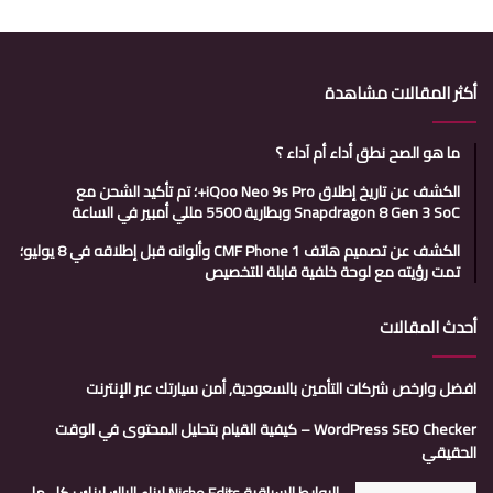
أكثر المقالات مشاهدة
ما هو الصح نطق أداء أم آداء ؟
الكشف عن تاريخ إطلاق iQoo Neo 9s Pro+؛ تم تأكيد الشحن مع
Snapdragon 8 Gen 3 SoC وبطارية 5500 مللي أمبير في الساعة
الكشف عن تصميم هاتف CMF Phone 1 وألوانه قبل إطلاقه في 8 يوليو؛
تمت رؤيته مع لوحة خلفية قابلة للتخصيص
أحدث المقالات
افضل وارخص شركات التأمين بالسعودية, أمن سيارتك عبر الإنترنت
WordPress SEO Checker – كيفية القيام بتحليل المحتوى في الوقت
الحقيقي
الروابط السياقية Niche Edits لبناء الباك لينك : كل ما