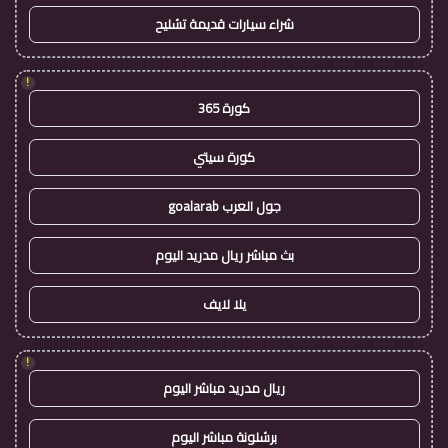
شراء سيارات قديمة تشليح
!
كورة 365
كورة سيتي
جول العرب goalarab
بث مباشر ريال مدريد اليوم
يلا لايف
!
ريال مدريد مباشر اليوم
برشلونة مباشر اليوم