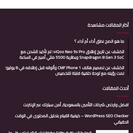
أكثر المقالات مشاهدة
ما هو الصح نطق أداء أم آداء ؟
الكشف عن تاريخ إطلاق iQoo Neo 9s Pro+؛ تم تأكيد الشحن مع
Snapdragon 8 Gen 3 SoC وبطارية 5500 مللي أمبير في الساعة
الكشف عن تصميم هاتف CMF Phone 1 وألوانه قبل إطلاقه في 8 يوليو؛
تمت رؤيته مع لوحة خلفية قابلة للتخصيص
أحدث المقالات
افضل وارخص شركات التأمين بالسعودية, أمن سيارتك عبر الإنترنت
WordPress SEO Checker – كيفية القيام بتحليل المحتوى في الوقت
الحقيقي
الروابط السياقية Niche Edits لبناء الباك لينك : كل ما