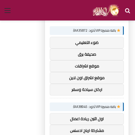
بحث
الق
×
توصيات :
عن
باقة متميزة VIP (كود: AA35872):
ضوء التعليمي
صحيفة برق
موقع اشراقات
موقع اشراق اون لاين
اركان سياحة وسفر
باقة متميزة VIP (كود: AA38045):
اول اثنين ريادة اعمال
مشاركة ارباح ادسنس