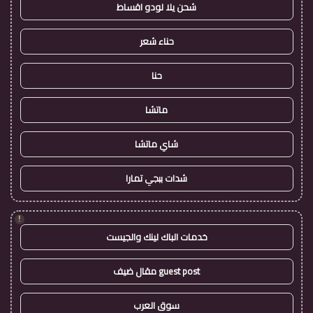
شحن يلا لودو اقساط
حناء شعر
حنا
ماتشا
شاي ماتشا
شدات ببجي تمارا
!
خدمات الباك لينك والجيست
guest post مقال ضيف
سوق العرب