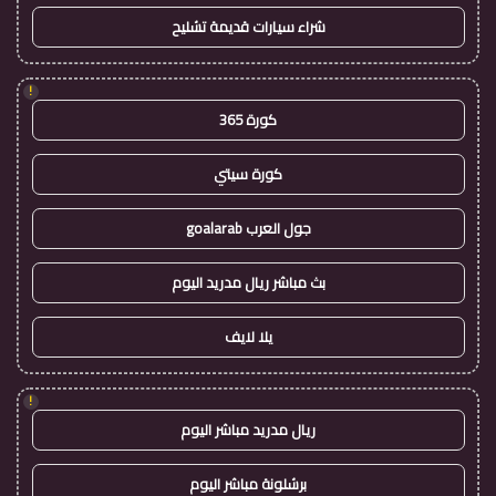
شراء سيارات قديمة تشليح
!
كورة 365
كورة سيتي
جول العرب goalarab
بث مباشر ريال مدريد اليوم
يلا لايف
!
ريال مدريد مباشر اليوم
برشلونة مباشر اليوم