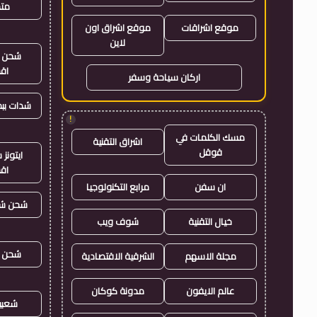
متجر
موقع اشراقات
موقع اشراق اون
لاين
شحن ي
اق
اركان سياحة وسفر
شدات بب
!
مسك الكلمات في
اشراق التقنية
قوقل
ايتون
اق
ان سفن
مرابع التكنولوجيا
شحن شد
خيال التقنية
شوف ويب
شحن ي
مجلة الاسهم
الشرقية الاقتصادية
عالم الايفون
مدونة كوكان
شعبي