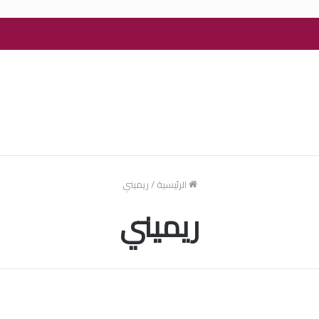
الرئيسية
/
ريميني
ريميني