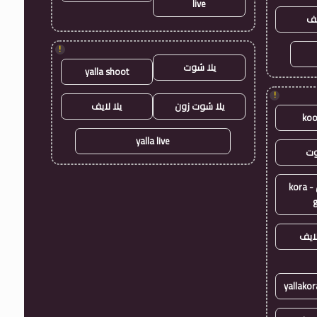
live
يف
!
يلا شوت
yalla shoot
!
يلا شوت زون
يلا لايف
koo
yalla live
وت
كورة جول - kora
ايف