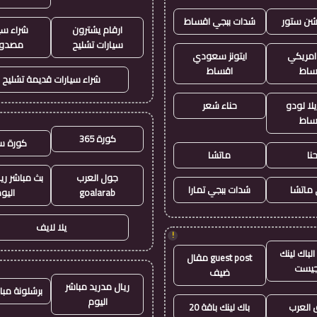
يشن ستور
شدات ببجي اقساط
ارقام يشترون
شراء سي
سيارات تشليح
مصدو
 امريكي
ايتونز سعودي
ساط
اقساط
شراء سيارات قديمة تشليح
لا لودو
حناء شعر
ساط
كورة 365
كورة س
نا
ماتشا
جول العرب
بث مباشر ري
ماتشا
شدات ببجي تمارا
goalarab
اليو
يلا لايف
!
لباك لينك
guest post مقال
جيست
ضيف
ريال مدريد مباشر
برشلونة مبا
اليوم
العرب
باك لينك باقة 20