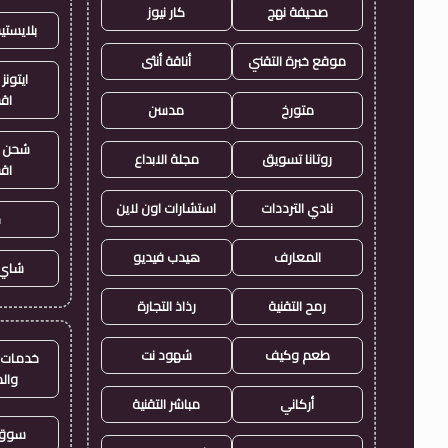
صحيفة نهج
كار نيوز
بلايست
موقع خبرة التقني
أناقة أنثى
ايتونز
اق
متورخ
مدسن
شحن ي
روتانا تسويق
مجلة الابداع
اق
نادي الترددات
استشارات اون لاين
ح
المعارف
هيدب فيديو
شاي 
رمح التقنية
رذاذ التجارة
طعم وكيف
شهود نت
خدمات ا
وال
أركاني
مباشر التقنية
سوق 