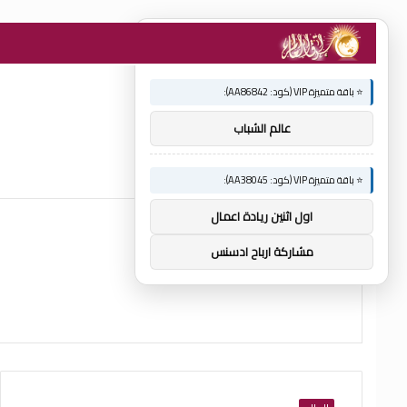
×
🚀 توصيات :
⭐ باقة متميزة VIP (كود: AA86842):
عالم الشباب
⭐ باقة متميزة VIP (كود: AA38045):
اول اثنين ريادة اعمال
مشاركة ارباح ادسنس