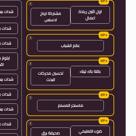
!
شدات بب
اول اثنين ريادة
مشاركة ارباح
اعمال
ادسنس
شدات بب
!
شدات ب
عالم الشباب
ايتون
!
اق
باقة باك لينك
تحسين محركات
شدات بب
البحث
شدات ب
!
ماسنجر المسلم
شدات بب
شدات ب
!
ضوء التعليمي
صحيفة برق