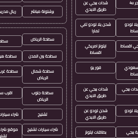
 4u
شدات ببجي عن
طريق الايدي
برشلونة مباشر
ريال مدريد
لا لودو
شحن يلا لودو تابي
ساط
تمارا
سطحة الرياض
سطح
جي اقساط
ايتونز امريكي
اقساط
سطحة بين المدن
سطحة هيد
ز سعودي
فور يو
سطحة شمال
سطحة غرب 
ساط
الرياض
ات ببجي
شدات ببجي عن
سطحة جنوب
اقرب س
طريق الايدي
الرياض
لا لودو
شحن لودو عن
تشليح
شراء سيارا
طريق الايدي
شراء سيارات تشليح
موقع شراء 
ة ببجي
بطاقات ايتونز
تشلي