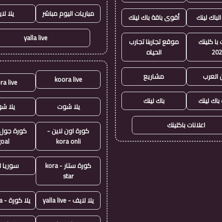
مباريات اليوم مباشر
يلا لا
الباك لينك
أقوى باقة باك لينك
yalla live
با كلينك
موقع تجاربنا تجارب
20
الحياه
 العرب
مشاريع
koora live
ra live
 باك لينك
باك لينك
يلا شوت
يلا ش
اعلانات باكلينك
كورة اون لاين -
goal
kora onli
كورة ستار - kora
سوريا ل
star
يلا لايف - yalla live
يلا كورة - yallakora