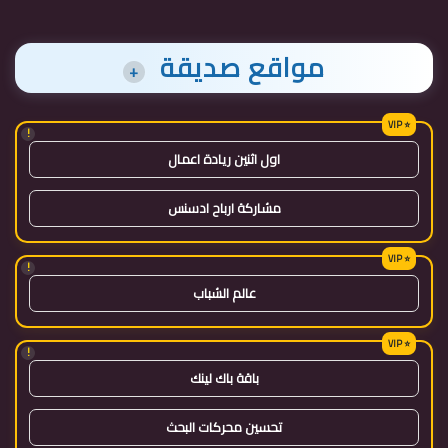
مواقع صديقة
+
!
اول اثنين ريادة اعمال
مشاركة ارباح ادسنس
!
عالم الشباب
!
باقة باك لينك
تحسين محركات البحث