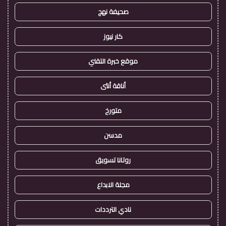
صحيفة نهج
كار نيوز
موقع خبرة التقني
أناقة أنثى
متورخ
مدسن
روتانا تسويق
مجلة الابداع
نادي الترددات