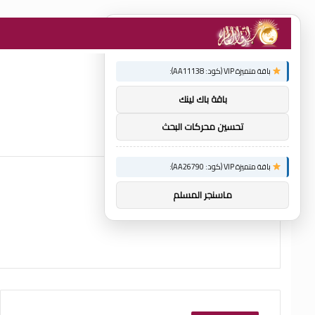
×
توصيات :
باقة متميزة VIP (كود: AA11138):
باقة باك لينك
تحسين محركات البحث
باقة متميزة VIP (كود: AA26790):
ماسنجر المسلم