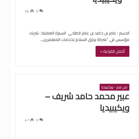
54
0
الاسم : ‏عامر بن حامد بن عامر الطلحي ‏ السيرة العملية: ‏ شريك
مؤسس في “شركة بيارق السلام لخدمات المعتمرين…
أكمل القراءة »
من هم - ويكيبيديا
‏عبير محمد حامد شريف –
ويكيبيديا
47
0