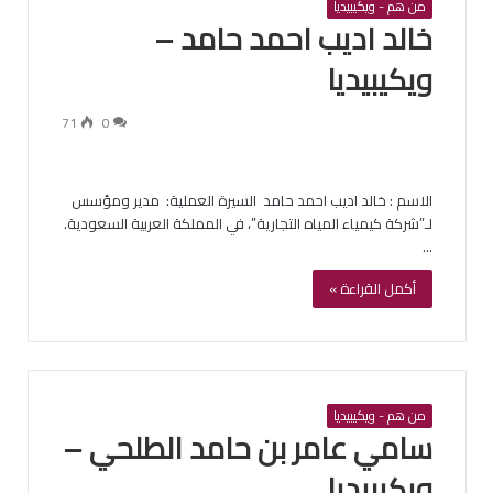
من هم - ويكيبيديا
‏خالد اديب احمد حامد –
ويكيبيديا
71
0
الاسم : ‏خالد اديب احمد حامد ‏ السيرة العملية: ‏ مدير ومؤسس
لـ”شركة كيمياء المياه التجارية”، في المملكة العربية السعودية.
…
أكمل القراءة »
من هم - ويكيبيديا
‏سامي عامر بن حامد الطلحي –
ويكيبيديا