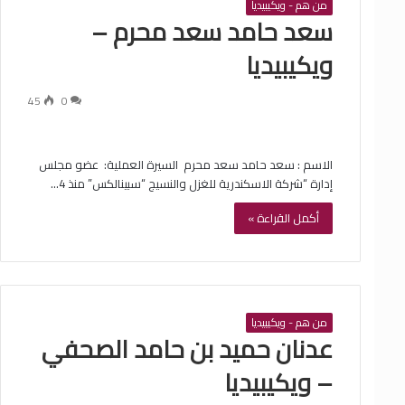
من هم - ويكيبيديا
‏سعد حامد سعد محرم –
ويكيبيديا
45
0
الاسم : ‏سعد حامد سعد محرم ‏ السيرة العملية: ‏ عضو مجلس
إدارة “شركة الاسكندرية للغزل والنسيج “سبينالكس” منذ 4…
أكمل القراءة »
من هم - ويكيبيديا
‏عدنان حميد بن حامد الصحفي
– ويكيبيديا