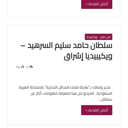
أكمل القراءة »
من هم - ويكيبيديا
‏سلطان حامد سليم السرهيد –
ويكيبيديا إشراق
58
0
‏ ‏ مدير ومالك لـ”شركة فضاء المدائن التجارية” بالمملكة العربية
السعودية. ‏ ‏المرجع من هنا لمعرفة معلومات أكثر عن
سلطان…
أكمل القراءة »