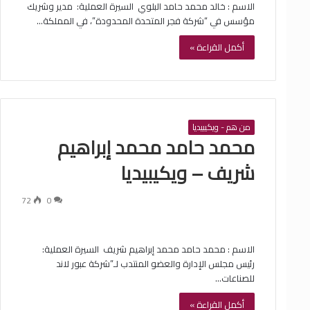
الاسم : ‏خالد محمد حامد البلوي ‏ السيرة العملية: ‏ مدير وشريك
مؤسس في “شركة فجر المتحدة المحدودة”، في المملكة…
أكمل القراءة »
من هم - ويكيبيديا
‏محمد حامد محمد إبراهيم
شريف – ويكيبيديا
72
0
الاسم : ‏محمد حامد محمد إبراهيم شريف ‏ السيرة العملية: ‏
رئيس مجلس الإدارة والعضو المنتدب لـ”شركة عبور لاند
للصناعات…
أكمل القراءة »