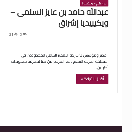
من هم - ويكيبيديا
‏عبدالله حامد بن عايز السلمى –
ويكيبيديا إشراق
21
0
‏ ‏ مدير ومؤسس لـ”شركة التعمير الكامل المحدودة”، في
المملكة العربية السعودية. ‏ ‏المرجع من هنا لمعرفة معلومات
أكثر عن…
أكمل القراءة »