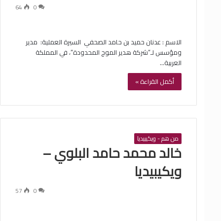
64
0
الاسم : ‏عدنان حميد بن حامد الصحفي ‏ السيرة العملية: ‏ مدير
ومؤسس لـ”شركة هدير الموج المحدودة”، في المملكة
العربية…
أكمل القراءة »
من هم - ويكيبيديا
‏خالد محمد حامد البلوي –
ويكيبيديا
57
0