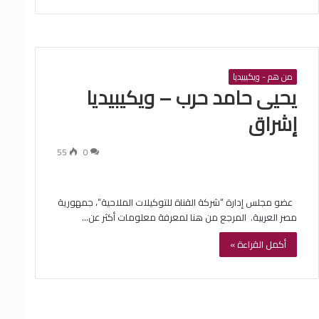
من هم - ويكيبيديا
‏يحيى حامد حرب – ويكيبيديا
إشراق
55
0
‏ ‏ عضو مجلس إدارة “شركة القناة للتوكيلات الملاحية“، جمهورية
مصر العربية. ‏ ‏المرجع من هنا لمعرفة معلومات أكثر عن…
أكمل القراءة »