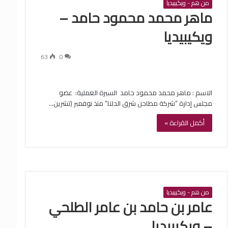
من هم - ويكيبيديا
‏ماهر محمد محمود حامد –
ويكيبيديا
63
0
الاسم : ‏ماهر محمد محمود حامد ‏ السيرة العملية: ‏ عضو
مجلس إدارة “شركة مطاحن شرق الدلتا” منذ نوفمبر (تشرين…
أكمل القراءة »
من هم - ويكيبيديا
‏عامر بن حامد بن عامر الطلحي
– ويكيبيديا