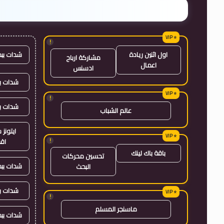
!
شدات بب
اول اثنين ريادة
مشاركة ارباح
اعمال
ادسنس
شدات بب
!
شدات ب
عالم الشباب
ايتون
!
اق
باقة باك لينك
تحسين محركات
شدات بب
البحث
شدات ب
!
ماسنجر المسلم
شدات بب