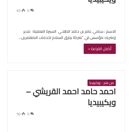
63
0
الاسم : ‏سامي عامر بن حامد الطلحي ‏ السيرة العملية: ‏ مدير
وشريك مؤسس في “شركة بيارق السلام لخدمات المعتمرين…
أكمل القراءة »
من هم - ويكيبيديا
‏احمد حامد احمد القريشي –
ويكيبيديا
50
0