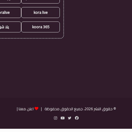
ralive
kora live
koora 365
يلا ش
© حقوق النشر 2026، جميع الحقوق محفوظة |
اعلن معنا
|
فيسبوك
تويتر
يوتيوب
انستقرام