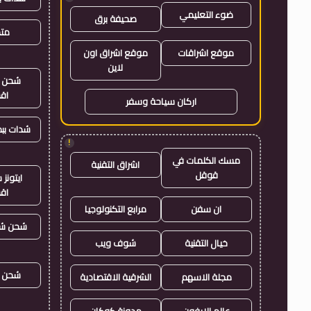
ضوء التعليمي
صحيفة برق
متجر
موقع اشراقات
موقع اشراق اون
لاين
شحن ي
اق
اركان سياحة وسفر
شدات بب
!
مسك الكلمات في
اشراق التقنية
قوقل
ايتون
اق
ان سفن
مرابع التكنولوجيا
شحن شد
خيال التقنية
شوف ويب
شحن ي
مجلة الاسهم
الشرقية الاقتصادية
عالم الايفون
مدونة كوكان