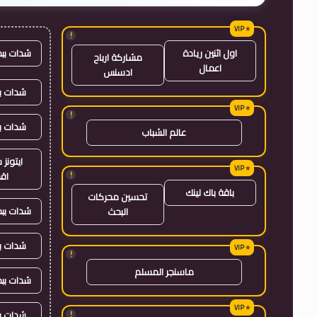
!
شدات بب
اول اثنين ريادة
مشاركة ارباح
اعمال
ادسنس
شدات بب
!
شدات ب
عالم الشباب
ايتون
!
اق
باقة باك لينك
تحسين محركات
شدات بب
البحث
شدات ب
!
ماسنجر المسلم
شدات بب
شدات ب
!