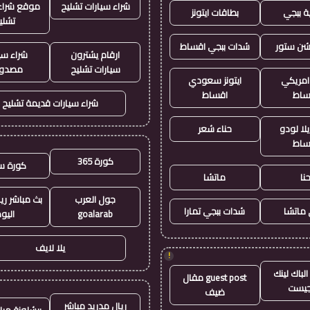
شراء سيارات تشليح
موقع شراء 
ة ببجي
بطاقات ايتونز
تشلي
يشن ستور
شدات ببجي اقساط
ارقام يشترون
شراء سي
سيارات تشليح
مصدو
 امريكي
ايتونز سعودي
ساط
اقساط
شراء سيارات قديمة تشليح
لا لودو
حناء شعر
ساط
كورة 365
كورة س
نا
ماتشا
جول العرب
بث مباشر ري
ماتشا
شدات ببجي تمارا
goalarab
اليو
يلا لايف
!
لباك لينك
guest post مقال
جيست
ضيف
ريال مدريد مباشر
برشلونة مبا