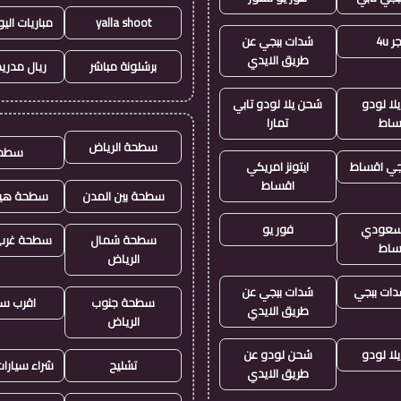
yalla shoot
مباريات الي
 4u
شدات ببجي عن
طريق الايدي
برشلونة مباشر
ريال مدريد
لا لودو
شحن يلا لودو تابي
ساط
تمارا
سطحة الرياض
سطح
جي اقساط
ايتونز امريكي
اقساط
سطحة بين المدن
سطحة هيد
ز سعودي
فور يو
سطحة شمال
سطحة غرب 
ساط
الرياض
ات ببجي
شدات ببجي عن
سطحة جنوب
اقرب س
طريق الايدي
الرياض
لا لودو
شحن لودو عن
تشليح
شراء سيارا
طريق الايدي