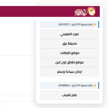
×
توصيات :
باقة متميزة VIP (كود: AA35872):
ضوء التعليمي
صحيفة برق
موقع اشراقات
موقع اشراق اون لاين
اركان سياحة وسفر
باقة متميزة VIP (كود: AA86842):
عالم الشباب