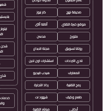
شعبي
صحيفة نهج
كار نيوز
بلايست
موقع خبرة التقني
أناقة أنثى
ايتونز
اق
متورخ
مدسن
شحن ي
روتانا تسويق
مجلة الابداع
اق
نادي الترددات
استشارات اون لاين
ح
المعارف
هيدب فيديو
شاي 
رمح التقنية
رذاذ التجارة
طعم وكيف
شهود نت
خدمات ا
وال
أركاني
مباشر التقنية