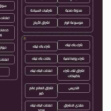
سوق 
مدونة صحبة
شرقيات السياحة
اعلانات 
موسوعة انوار
اشراق الأرباح
خدمات 
26
!
شراء باك لينك
شراء باك لينك
ديوان
شراء روابط نصية
باقات باك لينك
اعلانات
اشراق لنك، شراء
اعلانات الباك لينك
باكلينكات
التدريس
اشراق العالم عالم
كبير
منتدى الاشراق
اعلانات الباك لينك
2026