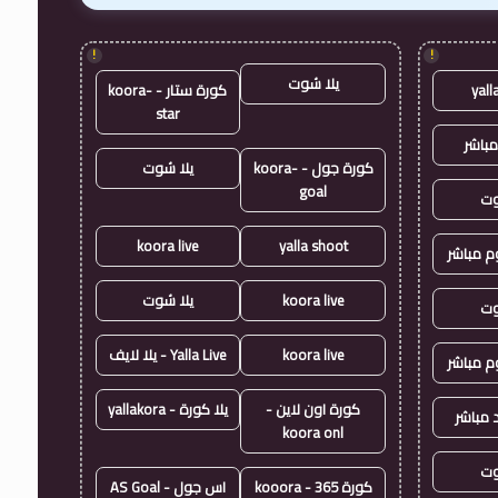
!
!
يلا شوت
yall
كورة ستار - koora-
star
مباشر
كورة جول - koora-
يلا شوت
goal
وت
koora live
yalla shoot
وم مباشر
koora live
يلا شوت
وت
koora live
Yalla Live - يلا لايف
وم مباشر
كورة اون لاين -
يلا كورة - yallakora
 مباشر
koora onl
وت
كورة 365 - kooora
اس جول - AS Goal