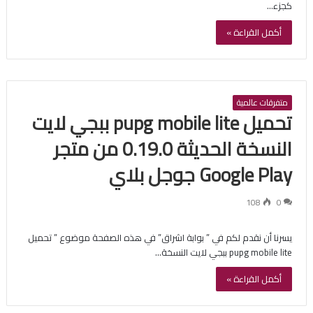
كجزء…
أكمل القراءة »
متفرقات عالمية
تحميل pupg mobile lite ببجي لايت
النسخة الحديثة 0.19.0 من متجر
Google Play جوجل بلاي
108
0
يسرنا أن نقدم لكم في ” بوابة اشراق” في هذه الصفحة موضوع ” تحميل
pupg mobile lite ببجي لايت النسخة…
أكمل القراءة »