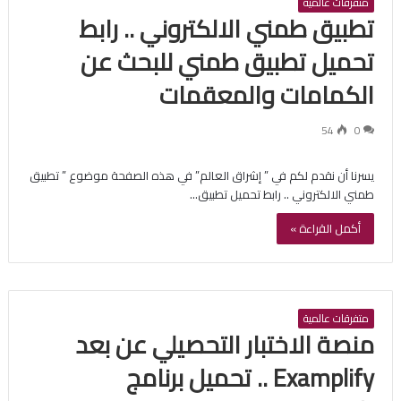
متفرقات عالمية
تطبيق طمني الالكتروني .. رابط
تحميل تطبيق طمني للبحث عن
الكمامات والمعقمات
54
0
يسرنا أن نقدم لكم في ” إشراق العالم” في هذه الصفحة موضوع ” تطبيق
طمني الالكتروني .. رابط تحميل تطبيق…
أكمل القراءة »
متفرقات عالمية
منصة الاختبار التحصيلي عن بعد
Examplify .. تحميل برنامج