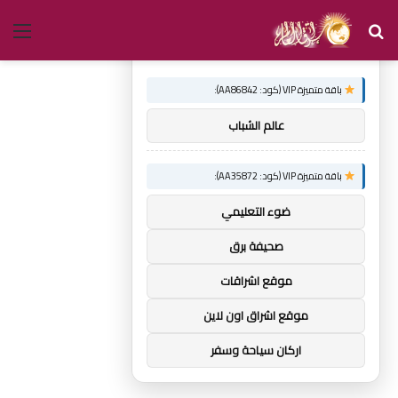
بحث
الق
×
توصيات :
عن
باقة متميزة VIP (كود: AA86842):
عالم الشباب
باقة متميزة VIP (كود: AA35872):
ضوء التعليمي
صحيفة برق
موقع اشراقات
موقع اشراق اون لاين
اركان سياحة وسفر