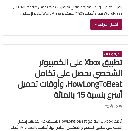
ننقل لكم في بوابة المعرفة مقال بعنوان”كيفية تحميل صفحة HTML إلى
WordPress بدون أخطاء 404 ” يُستخدم WordPress عادةً لإنشاء…
أكمل القراءة »
تقنية وإنترنت
تطبيق Xbox على الكمبيوتر
الشخصي يحصل على تكامل
HowLongToBeat، وأوقات تحميل
أسرع بنسبة 15 بالمائة
72
0
أبرمت Xbox شراكة مع HowLongToBeat للكشف عن تقديرات إكمال
اللعبة على تطبيق الكمبيوتر الشخصي الخاص بها. أضافت Microsoft الأداة