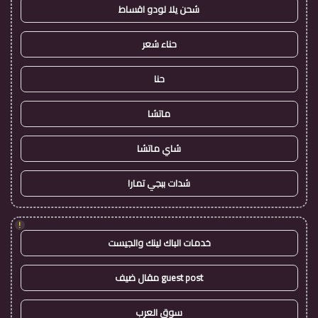
شحن يلا لودو اقساط
حناء شعر
حنا
ماتشا
شاي ماتشا
شدات ببجي تمارا
!
خدمات الباك لينك والجيست
guest post مقال ضيف
سوق العرب