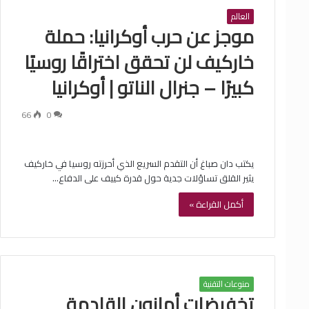
العالم
موجز عن حرب أوكرانيا: حملة
خاركيف لن تحقق اختراقًا روسيًا
كبيرًا – جنرال الناتو | أوكرانيا
66
0
يكتب دان صباغ أن التقدم السريع الذي أحرزته روسيا في خاركيف
يثير القلق تساؤلات جدية حول قدرة كييف على الدفاع…
أكمل القراءة »
منوعات التقنية
تخفيضات أمازون القادمة