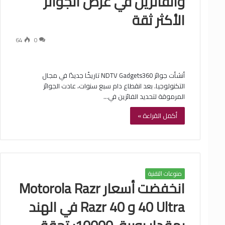
والفائزين في عرض الجوائز
الأكثر ثقة
64
0
أنشأت جوائز NDTV Gadgets360 تاريخًا جديدًا في مجال
التكنولوجيا. بعد انقطاع دام سبع سنوات، عادت الجوائز
المرموقة لتحديد الفائزين في…
أكمل القراءة »
منوعات التقنية
انخفضت أسعار Motorola Razr
40 Ultra و Razr 40 في الهند