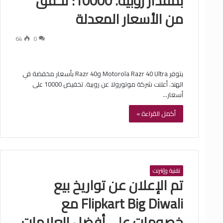
بمقدار روبية. 10000: تحقق
من الأسعار المعدلة
64
0
يتوفر Motorola Razr 40 Ultra وRazr 40 بأسعار مخفضة في
الهند. أعلنت شركة موتورولا عن روبية. تخفيض 10000 على
أسعار…
أكمل القراءة »
تقنية وإنترنت
تم الإعلان عن تواريخ بيع
Flipkart Big Diwali مع
خصومات على أفضل العلامات