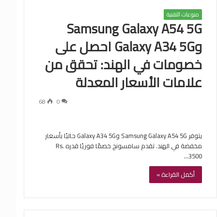
منوعات التقنية
Samsung Galaxy A54 5G
وGalaxy A34 5G احصل على
خصومات في الهند: تحقق من
علامات الأسعار المعدلة
68
0
يتوفر Samsung Galaxy A54 5G وGalaxy A34 5G حاليًا بأسعار
مخفضة في الهند. تقدم سامسونج خصمًا فوريًا قدره Rs.
3500…
أكمل القراءة »