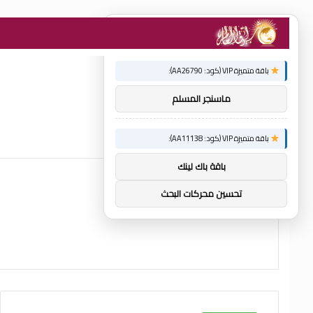
×
توصيات :
باقة متميزة VIP (كود: AA26790):
ماسنجر المسلم
باقة متميزة VIP (كود: AA11138):
باقة باك لينك
تحسين محركات البحث