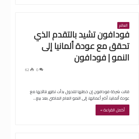
العالم
فودافون تشيد بالتقدم الذي
تحقق مع عودة ألمانيا إلى
النمو | فودافون
62
0
قالت شركة فودافون إن خطتها للتحول بدأت تظهر نتائجها مع
عودة ألمانيا، أكبر أعمالها، إلى النمو العام الماضي بعد بيع…
أكمل القراءة »