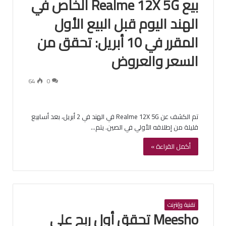
بيع Realme 12X 5G الخاص في
الهند اليوم قبل البيع الأول
المقرر في 10 أبريل: تحقق من
السعر والعروض
64
0
تم الكشف عن Realme 12X 5G في الهند في 2 أبريل، بعد أسابيع
قليلة من إطلاقه الأولي في الصين. يتم…
أكمل القراءة »
تقنية وإنترنت
Meesho تحقق أول ربح على