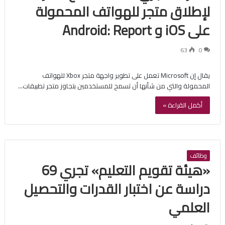
لإطلاق متجر للهواتف المحمولة
على iOS و Android: Report
63
0
يقال إن Microsoft تعمل على تطوير واجهة متجر Xbox للهواتف
المحمولة والتي من شأنها أن تسمح للمستخدمين بتجاوز متجر تطبيقات…
أكمل القراءة »
وظائف
«هيئة تقويم التعليم» تجري 69
دراسة عن اختبار القدرات والتحصيل
العلمي