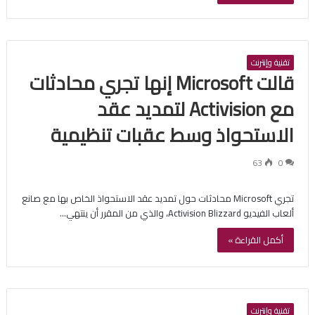
تقنية وإنترنت
قالت Microsoft إنها تجري محادثات
مع Activision لتمديد عقد
الاستحواذ وسط عقبات تنظيمية
63
0
تجري Microsoft محادثات حول تمديد عقد الاستحواذ الخاص بها مع صانع
ألعاب الفيديو Activision Blizzard، والذي من المقرر أن ينتهي…
أكمل القراءة »
تقنية وإنترنت