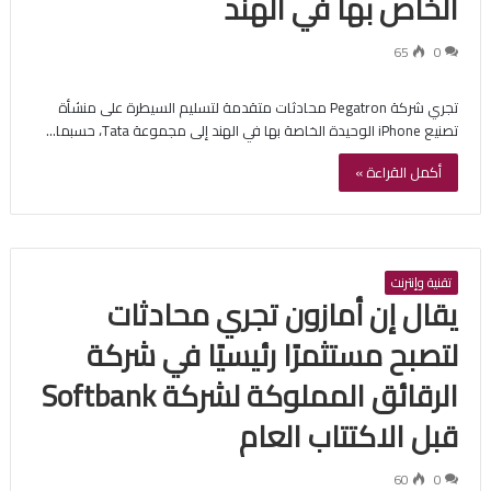
الخاص بها في الهند
65
0
تجري شركة Pegatron محادثات متقدمة لتسليم السيطرة على منشأة
تصنيع iPhone الوحيدة الخاصة بها في الهند إلى مجموعة Tata، حسبما…
أكمل القراءة »
تقنية وإنترنت
يقال إن أمازون تجري محادثات
لتصبح مستثمرًا رئيسيًا في شركة
الرقائق المملوكة لشركة Softbank
قبل الاكتتاب العام
60
0