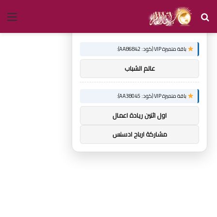
بحث
الق
×
توصيات :
عن
باقة متميزة VIP (كود: AA86842):
عالم الشباب
باقة متميزة VIP (كود: AA38045):
اول اثنين ريادة اعمال
مشاركة ارباح ادسنس