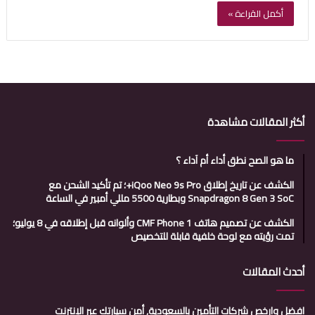
أكمل القراءة »
أكثر المقالات مشاهدة
ما هو الصح نطق أداء أم آداء ؟
الكشف عن تاريخ إطلاق iQoo Neo 9s Pro+؛ تم تأكيد الشحن مع
Snapdragon 8 Gen 3 SoC وبطارية 5500 مللي أمبير في الساعة
الكشف عن تصميم هاتف CMF Phone 1 وألوانه قبل إطلاقه في 8 يوليو؛
تمت رؤيته مع لوحة خلفية قابلة للتخصيص
أحدث المقالات
افضل وارخص شركات التأمين بالسعودية, أمن سيارتك عبر الإنترنت