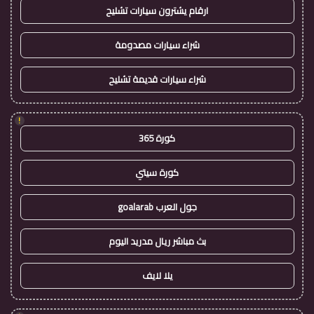
ارقام يشترون سيارات تشليح
شراء سيارات مصدومة
شراء سيارات قديمة تشليح
!
كورة 365
كورة سيتي
جول العرب goalarab
بث مباشر ريال مدريد اليوم
يلا لايف