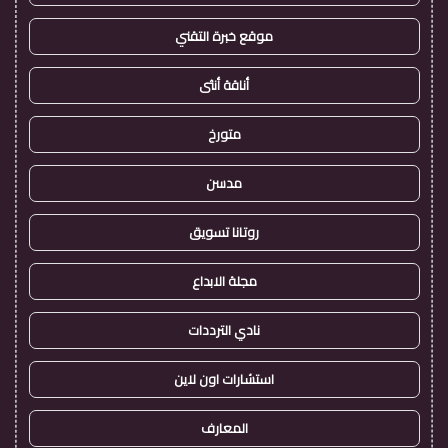
موقع خبرة التقني
أناقة أنثى
متورخ
مدسن
روتانا تسويق
مجلة الابداع
نادي الترددات
استشارات اون لاين
المعارف