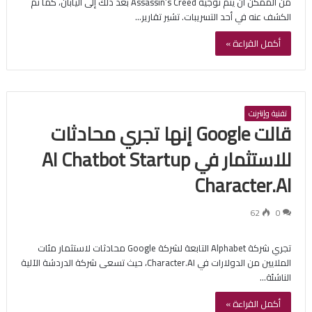
من الممكن أن يتم توجيه Assassin’s Creed بعد ذلك إلى اليابان، كما تم
الكشف عنه في أحد التسريبات. تشير تقارير…
أكمل القراءة »
تقنية وإنترنت
قالت Google إنها تجري محادثات
للاستثمار في AI Chatbot Startup
Character.AI
62
0
تجري شركة Alphabet التابعة لشركة Google محادثات لاستثمار مئات
الملايين من الدولارات في Character.AI، حيث تسعى شركة الدردشة الآلية
الناشئة…
أكمل القراءة »