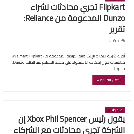
Flipkart تجري محادثات لشراء
Dunzo المدعومة من Reliance:
تقرير
65
0
أجرت شركة التجارة الإلكترونية الهندية المدعومة من Walmart، Flipkart،
مناقشات حول إمكانية الاستحواذ على منصة التسليم عند الطلب Dunzo،
حسبما…
أكمل القراءة »
تقنية وإنترنت
يقول رئيس Xbox Phil Spencer إن
الشركة تجري محادثات مع الشركاء