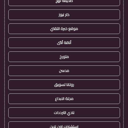
صحيفة نهج
كار نيوز
موقع خبرة التقني
أناقة أنثى
متورخ
مدسن
روتانا تسويق
مجلة الابداع
نادي الترددات
استشارات اون لاين