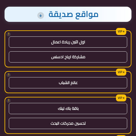
مواقع صديقة
+
!
اول اثنين ريادة اعمال
مشاركة ارباح ادسنس
!
عالم الشباب
!
باقة باك لينك
تحسين محركات البحث