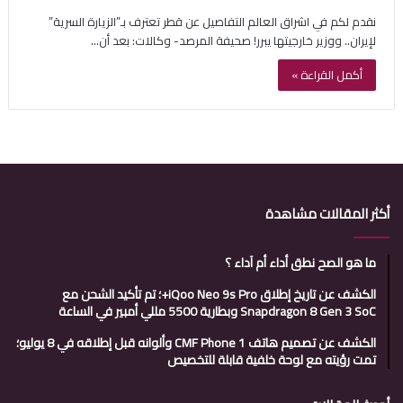
نقدم لكم في اشراق العالم التفاصيل عن قطر تعترف بـ”الزيارة السرية”
لإيران.. ووزير خارجيتها يبرر! صحيفة المرصد- وكالات: بعد أن…
أكمل القراءة »
أكثر المقالات مشاهدة
ما هو الصح نطق أداء أم آداء ؟
الكشف عن تاريخ إطلاق iQoo Neo 9s Pro+؛ تم تأكيد الشحن مع
Snapdragon 8 Gen 3 SoC وبطارية 5500 مللي أمبير في الساعة
الكشف عن تصميم هاتف CMF Phone 1 وألوانه قبل إطلاقه في 8 يوليو؛
تمت رؤيته مع لوحة خلفية قابلة للتخصيص