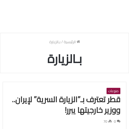
الرئيسية
/
بـالزيارة
بـالزيارة
منوعات
قطر تعترف بـ”الزيارة السرية” لإيران..
ووزير خارجيتها يبرر!
70
0