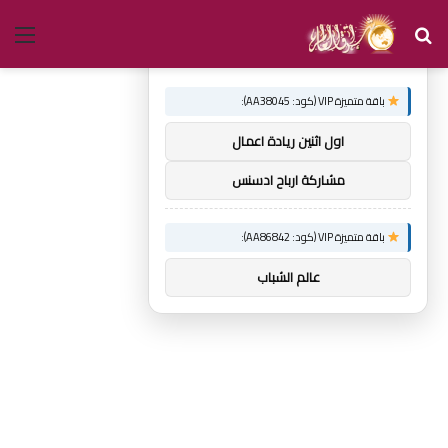
بحث
الق
×
توصيات :
عن
باقة متميزة VIP (كود: AA38045):
اول اثنين ريادة اعمال
مشاركة ارباح ادسنس
باقة متميزة VIP (كود: AA86842):
عالم الشباب