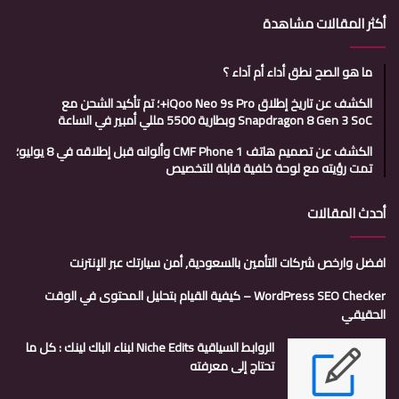
أكثر المقالات مشاهدة
ما هو الصح نطق أداء أم آداء ؟
الكشف عن تاريخ إطلاق iQoo Neo 9s Pro+؛ تم تأكيد الشحن مع
Snapdragon 8 Gen 3 SoC وبطارية 5500 مللي أمبير في الساعة
الكشف عن تصميم هاتف CMF Phone 1 وألوانه قبل إطلاقه في 8 يوليو؛
تمت رؤيته مع لوحة خلفية قابلة للتخصيص
أحدث المقالات
افضل وارخص شركات التأمين بالسعودية, أمن سيارتك عبر الإنترنت
WordPress SEO Checker – كيفية القيام بتحليل المحتوى في الوقت
الحقيقي
الروابط السياقية Niche Edits لبناء الباك لينك : كل ما
تحتاج إلى معرفته